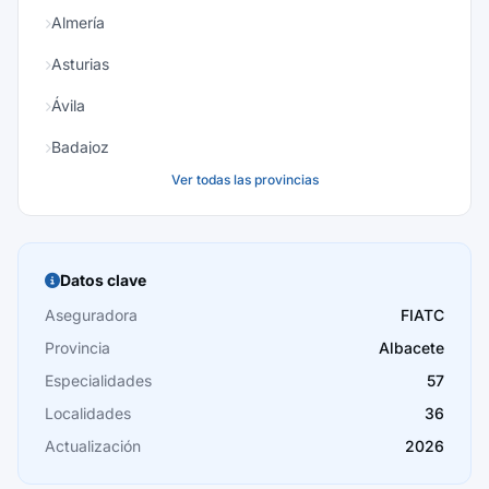
Almería
Asturias
Ávila
Badajoz
Ver todas las provincias
Baleares
Barcelona
Burgos
Datos clave
Cáceres
Aseguradora
FIATC
Provincia
Albacete
Cádiz
Especialidades
57
Cantabria
Localidades
36
Castellón
Actualización
2026
Ceuta