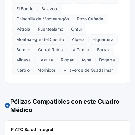
El Bonillo
Balazote
Chinchilla de Montearagón
Pozo Cañada
Pétrola
Fuenteálamo
Ontur
Montealegre del Castillo
Alpera
Higueruela
Bonete
Corral-Rubio
La Gineta
Barrax
Minaya
Lezuza
Riópar
Ayna
Bogarra
Nerpio
Molinicos
Villaverde de Guadalimar
Pólizas Compatibles con este Cuadro
Médico
FIATC Salud Integral