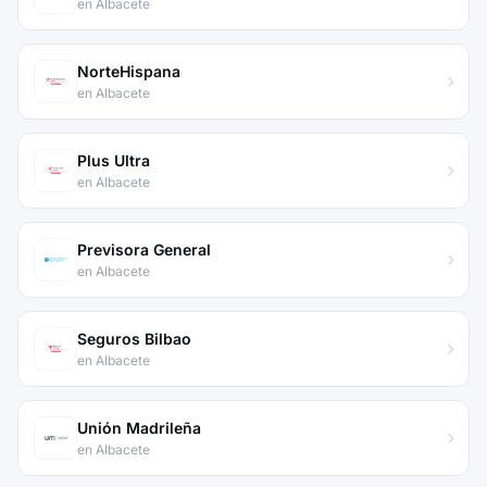
en Albacete
NorteHispana
en Albacete
Plus Ultra
en Albacete
Previsora General
en Albacete
Seguros Bilbao
en Albacete
Unión Madrileña
en Albacete