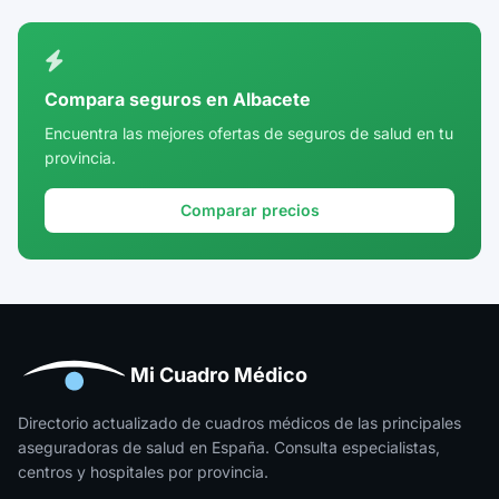
Ciudad Real
Córdoba
Compara seguros en Albacete
Cuenca
Encuentra las mejores ofertas de seguros de salud en tu
provincia.
Girona
Granada
Comparar precios
Guadalajara
Guipúzcoa
Huelva
Huesca
Mi Cuadro Médico
Jaén
Directorio actualizado de cuadros médicos de las principales
aseguradoras de salud en España. Consulta especialistas,
La Rioja
centros y hospitales por provincia.
Las Palmas