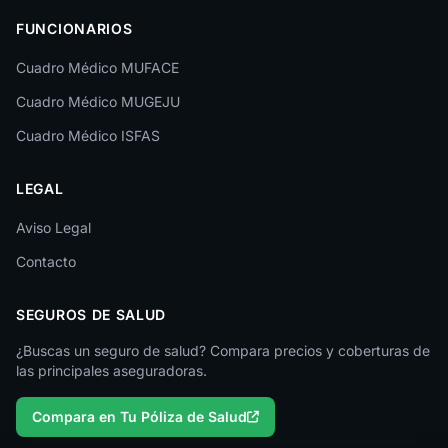
FUNCIONARIOS
León
Cuadro Médico MUFACE
Lleida
Cuadro Médico MUGEJU
Lugo
Cuadro Médico ISFAS
Madrid
LEGAL
Málaga
Melilla
Aviso Legal
Contacto
Murcia
Navarra
SEGUROS DE SALUD
Ourense
¿Buscas un seguro de salud? Compara precios y coberturas de
las principales aseguradoras.
Palencia
Compara en Tu Póliza de Salud
Pontevedra