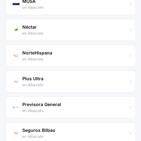
MUSA
en Albacete
Néctar
en Albacete
NorteHispana
en Albacete
Plus Ultra
en Albacete
Previsora General
en Albacete
Seguros Bilbao
en Albacete