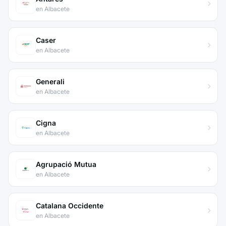
en Albacete
Caser
en Albacete
Generali
en Albacete
Cigna
en Albacete
Agrupació Mutua
en Albacete
Catalana Occidente
en Albacete