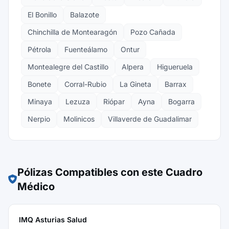
El Bonillo
Balazote
Chinchilla de Montearagón
Pozo Cañada
Pétrola
Fuenteálamo
Ontur
Montealegre del Castillo
Alpera
Higueruela
Bonete
Corral-Rubio
La Gineta
Barrax
Minaya
Lezuza
Riópar
Ayna
Bogarra
Nerpio
Molinicos
Villaverde de Guadalimar
Pólizas Compatibles con este Cuadro
Médico
IMQ Asturias Salud