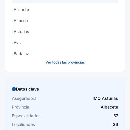
Alicante
Almería
Asturias
Ávila
Badajoz
Ver todas las provincias
Baleares
Barcelona
Burgos
Datos clave
Cáceres
Aseguradora
IMQ Asturias
Provincia
Albacete
Cádiz
Especialidades
57
Cantabria
Localidades
36