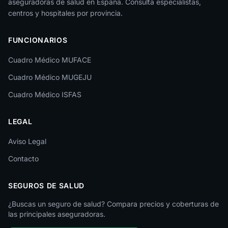
aseguradoras de salud en España. Consulta especialistas,
La Rioja
centros y hospitales por provincia.
Las Palmas
FUNCIONARIOS
León
Cuadro Médico MUFACE
Lleida
Cuadro Médico MUGEJU
Lugo
Cuadro Médico ISFAS
Madrid
LEGAL
Málaga
Melilla
Aviso Legal
Contacto
Murcia
Navarra
SEGUROS DE SALUD
Ourense
¿Buscas un seguro de salud? Compara precios y coberturas de
las principales aseguradoras.
Palencia