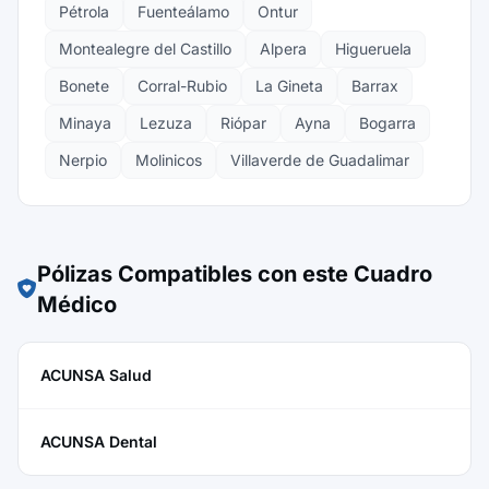
Pétrola
Fuenteálamo
Ontur
Montealegre del Castillo
Alpera
Higueruela
Bonete
Corral-Rubio
La Gineta
Barrax
Minaya
Lezuza
Riópar
Ayna
Bogarra
Nerpio
Molinicos
Villaverde de Guadalimar
Pólizas Compatibles con este Cuadro
Médico
ACUNSA Salud
ACUNSA Dental