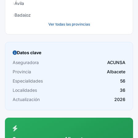
Ávila
Badajoz
Ver todas las provincias
Baleares
Barcelona
Burgos
Datos clave
Cáceres
Aseguradora
ACUNSA
Provincia
Albacete
Cádiz
Especialidades
56
Cantabria
Localidades
36
Castellón
Actualización
2026
Ceuta
Ciudad Real
Córdoba