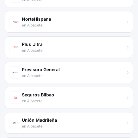
NorteHispana
en Albacete
Plus Ultra
en Albacete
Previsora General
en Albacete
Seguros Bilbao
en Albacete
Unión Madrileña
en Albacete