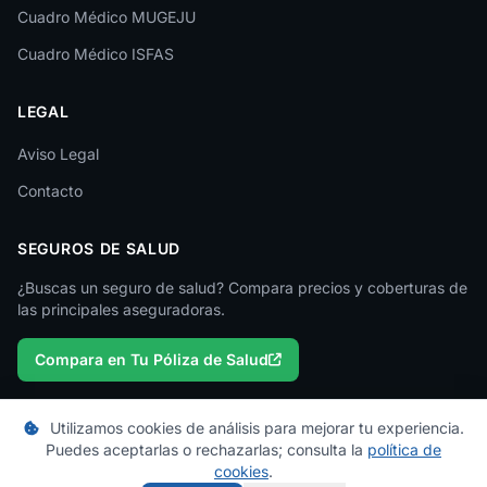
Cuadro Médico MUGEJU
Lugo
Cuadro Médico ISFAS
Madrid
LEGAL
Málaga
Melilla
Aviso Legal
Contacto
Murcia
Navarra
SEGUROS DE SALUD
Ourense
¿Buscas un seguro de salud? Compara precios y coberturas de
las principales aseguradoras.
Palencia
Compara en Tu Póliza de Salud
Pontevedra
Salamanca
Utilizamos cookies de análisis para mejorar tu experiencia.
Santa Cruz de Tenerife
Puedes aceptarlas o rechazarlas; consulta la
política de
© 2026 micuadromedico.es — Un proyecto de
Tu Póliza de Salud
cookies
.
Segovia
Los cuadros médicos se actualizan periódicamente. Consulta con tu