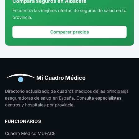
Compara seguros en Albacete
Cuenca
Encuentra las mejores ofertas de seguros de salud en tu
provincia.
Girona
Granada
Comparar precios
Guadalajara
Guipúzcoa
Huelva
Huesca
Mi Cuadro Médico
Jaén
Directorio actualizado de cuadros médicos de las principales
aseguradoras de salud en España. Consulta especialistas,
La Rioja
centros y hospitales por provincia.
Las Palmas
FUNCIONARIOS
León
Cuadro Médico MUFACE
Lleida