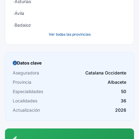
Asturias
Ávila
Badajoz
Ver todas las provincias
Baleares
Barcelona
Burgos
Datos clave
Cáceres
Aseguradora
Catalana Occidente
Provincia
Albacete
Cádiz
Especialidades
50
Cantabria
Localidades
36
Castellón
Actualización
2026
Ceuta
Ciudad Real