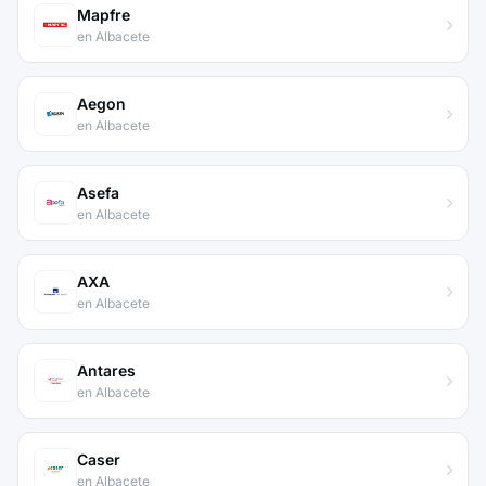
Mapfre
en Albacete
Aegon
en Albacete
Asefa
en Albacete
AXA
en Albacete
Antares
en Albacete
Caser
en Albacete