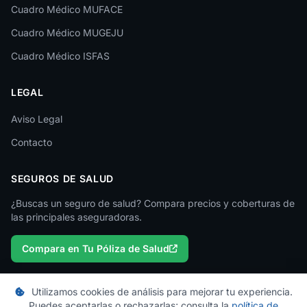
Cuadro Médico MUFACE
Lleida
Cuadro Médico MUGEJU
Lugo
Cuadro Médico ISFAS
Madrid
LEGAL
Málaga
Melilla
Aviso Legal
Contacto
Murcia
Navarra
SEGUROS DE SALUD
Ourense
¿Buscas un seguro de salud? Compara precios y coberturas de
las principales aseguradoras.
Palencia
Compara en Tu Póliza de Salud
Pontevedra
Salamanca
Utilizamos cookies de análisis para mejorar tu experiencia.
Santa Cruz de Tenerife
Puedes aceptarlas o rechazarlas; consulta la
política de