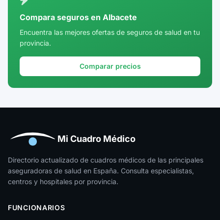
Córdoba
Compara seguros en Albacete
Cuenca
Encuentra las mejores ofertas de seguros de salud en tu
provincia.
Girona
Granada
Comparar precios
Guadalajara
Guipúzcoa
Huelva
Huesca
Mi Cuadro Médico
Jaén
Directorio actualizado de cuadros médicos de las principales
aseguradoras de salud en España. Consulta especialistas,
La Rioja
centros y hospitales por provincia.
Las Palmas
FUNCIONARIOS
León