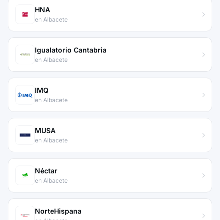
HNA
en Albacete
Igualatorio Cantabria
en Albacete
IMQ
en Albacete
MUSA
en Albacete
Néctar
en Albacete
NorteHispana