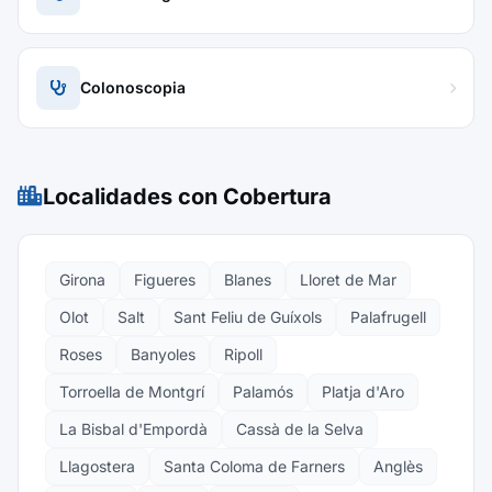
Colonoscopia
Localidades con Cobertura
Girona
Figueres
Blanes
Lloret de Mar
Olot
Salt
Sant Feliu de Guíxols
Palafrugell
Roses
Banyoles
Ripoll
Torroella de Montgrí
Palamós
Platja d'Aro
La Bisbal d'Empordà
Cassà de la Selva
Llagostera
Santa Coloma de Farners
Anglès