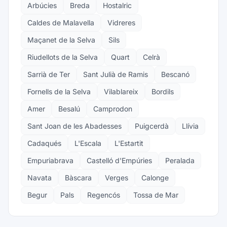
Arbúcies
Breda
Hostalric
Caldes de Malavella
Vidreres
Maçanet de la Selva
Sils
Riudellots de la Selva
Quart
Celrà
Sarrià de Ter
Sant Julià de Ramis
Bescanó
Fornells de la Selva
Vilablareix
Bordils
Amer
Besalú
Camprodon
Sant Joan de les Abadesses
Puigcerdà
Llívia
Cadaqués
L'Escala
L'Estartit
Empuriabrava
Castelló d'Empúries
Peralada
Navata
Bàscara
Verges
Calonge
Begur
Pals
Regencós
Tossa de Mar