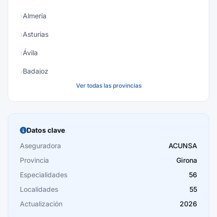
Almería
Asturias
Ávila
Badajoz
Ver todas las provincias
Baleares
Barcelona
Burgos
Datos clave
Cáceres
Aseguradora
ACUNSA
Provincia
Girona
Cádiz
Especialidades
56
Cantabria
Localidades
55
Castellón
Actualización
2026