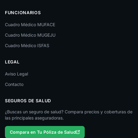
Las Palmas
FUNCIONARIOS
León
Cuadro Médico MUFACE
Lleida
Cuadro Médico MUGEJU
Lugo
Cuadro Médico ISFAS
Madrid
LEGAL
Málaga
Melilla
Aviso Legal
Contacto
Murcia
Navarra
SEGUROS DE SALUD
Ourense
¿Buscas un seguro de salud? Compara precios y coberturas de
las principales aseguradoras.
Palencia
Compara en Tu Póliza de Salud
Pontevedra