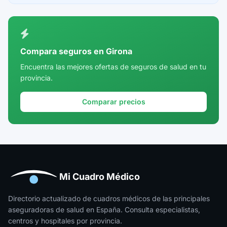
Ceuta
Ciudad Real
Córdoba
Compara seguros en Girona
Cuenca
Encuentra las mejores ofertas de seguros de salud en tu
provincia.
Girona
Granada
Comparar precios
Guadalajara
Guipúzcoa
Huelva
Huesca
Mi Cuadro Médico
Jaén
Directorio actualizado de cuadros médicos de las principales
aseguradoras de salud en España. Consulta especialistas,
La Rioja
centros y hospitales por provincia.