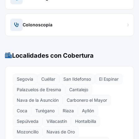
Colonoscopia
Localidades con Cobertura
Segovia
Cuéllar
San Ildefonso
El Espinar
Palazuelos de Eresma
Cantalejo
Nava de la Asunción
Carbonero el Mayor
Coca
Turégano
Riaza
Ayllón
Sepúlveda
Villacastín
Hontalbilla
Mozoncillo
Navas de Oro