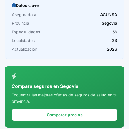
Burgos
Datos clave
Cáceres
Aseguradora
ACUNSA
Provincia
Segovia
Cádiz
Especialidades
56
Cantabria
Localidades
23
Castellón
Actualización
2026
Ceuta
Ciudad Real
Córdoba
Compara seguros en Segovia
Cuenca
Encuentra las mejores ofertas de seguros de salud en tu
provincia.
Girona
Granada
Comparar precios
Guadalajara