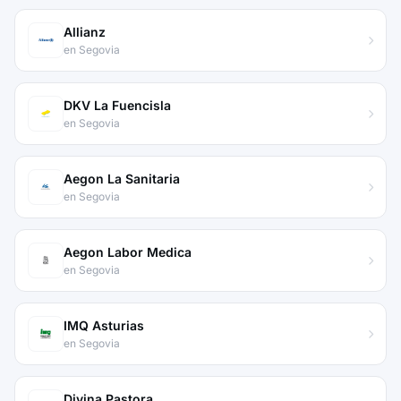
Allianz
en Segovia
DKV La Fuencisla
en Segovia
Aegon La Sanitaria
en Segovia
Aegon Labor Medica
en Segovia
IMQ Asturias
en Segovia
Divina Pastora