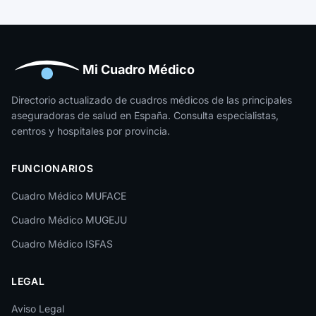
Guipúzcoa
Huelva
Huesca
Mi Cuadro Médico
Jaén
Directorio actualizado de cuadros médicos de las principales
aseguradoras de salud en España. Consulta especialistas,
La Rioja
centros y hospitales por provincia.
Las Palmas
FUNCIONARIOS
León
Cuadro Médico MUFACE
Lleida
Cuadro Médico MUGEJU
Lugo
Cuadro Médico ISFAS
Madrid
LEGAL
Málaga
Melilla
Aviso Legal