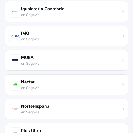
Igualatorio Cantabria
en Segovia
IMQ
en Segovia
MUSA
en Segovia
Néctar
en Segovia
NorteHispana
en Segovia
Plus Ultra