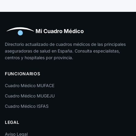
Guipúzcoa
Huelva
Huesca
Mi Cuadro Médico
Jaén
Directorio actualizado de cuadros médicos de las principales
aseguradoras de salud en España. Consulta especialistas,
La Rioja
centros y hospitales por provincia.
Las Palmas
FUNCIONARIOS
León
Cuadro Médico MUFACE
Lleida
Cuadro Médico MUGEJU
Lugo
Cuadro Médico ISFAS
Madrid
LEGAL
Málaga
Melilla
Aviso Legal