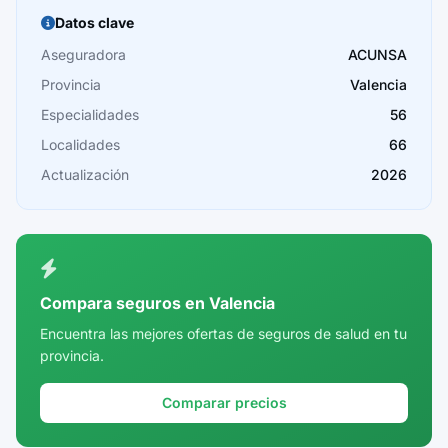
Burgos
Datos clave
Cáceres
Aseguradora
ACUNSA
Provincia
Valencia
Cádiz
Especialidades
56
Cantabria
Localidades
66
Castellón
Actualización
2026
Ceuta
Ciudad Real
Córdoba
Compara seguros en Valencia
Cuenca
Encuentra las mejores ofertas de seguros de salud en tu
provincia.
Girona
Granada
Comparar precios
Guadalajara