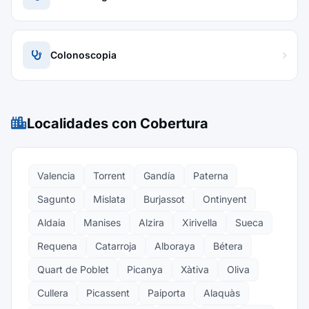
Colonoscopia
Localidades con Cobertura
Valencia
Torrent
Gandía
Paterna
Sagunto
Mislata
Burjassot
Ontinyent
Aldaia
Manises
Alzira
Xirivella
Sueca
Requena
Catarroja
Alboraya
Bétera
Quart de Poblet
Picanya
Xàtiva
Oliva
Cullera
Picassent
Paiporta
Alaquàs