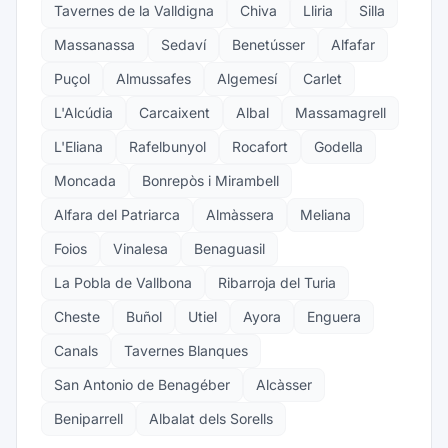
Tavernes de la Valldigna
Chiva
Lliria
Silla
Massanassa
Sedaví
Benetússer
Alfafar
Puçol
Almussafes
Algemesí
Carlet
L'Alcúdia
Carcaixent
Albal
Massamagrell
L'Eliana
Rafelbunyol
Rocafort
Godella
Moncada
Bonrepòs i Mirambell
Alfara del Patriarca
Almàssera
Meliana
Foios
Vinalesa
Benaguasil
La Pobla de Vallbona
Ribarroja del Turia
Cheste
Buñol
Utiel
Ayora
Enguera
Canals
Tavernes Blanques
San Antonio de Benagéber
Alcàsser
Beniparrell
Albalat dels Sorells