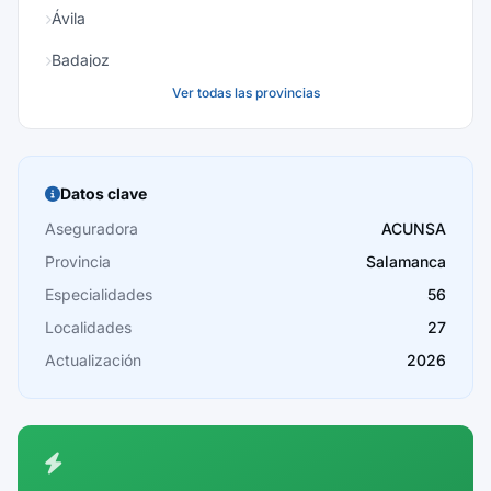
Ávila
Badajoz
Ver todas las provincias
Baleares
Barcelona
Burgos
Datos clave
Cáceres
Aseguradora
ACUNSA
Provincia
Salamanca
Cádiz
Especialidades
56
Cantabria
Localidades
27
Castellón
Actualización
2026
Ceuta
Ciudad Real
Córdoba