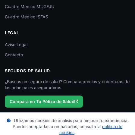
Cuadro Médico MUGEJU
Lugo
Cuadro Médico ISFAS
Madrid
LEGAL
Málaga
Melilla
Aviso Legal
Contacto
Murcia
Navarra
SEGUROS DE SALUD
Ourense
¿Buscas un seguro de salud? Compara precios y coberturas de
las principales aseguradoras.
Palencia
Compara en Tu Póliza de Salud
Pontevedra
Salamanca
Utilizamos cookies de análisis para mejorar tu experiencia.
Santa Cruz de Tenerife
Puedes aceptarlas o rechazarlas; consulta la
política de
© 2026 micuadromedico.es — Un proyecto de
Tu Póliza de Salud
cookies
.