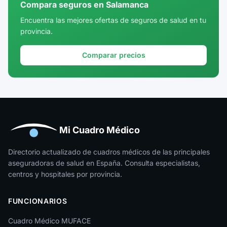
Compara seguros en Salamanca
Cuenca
Encuentra las mejores ofertas de seguros de salud en tu
provincia.
Girona
Granada
Comparar precios
Guadalajara
Guipúzcoa
Huelva
Huesca
Mi Cuadro Médico
Jaén
Directorio actualizado de cuadros médicos de las principales
aseguradoras de salud en España. Consulta especialistas,
La Rioja
centros y hospitales por provincia.
Las Palmas
FUNCIONARIOS
León
Cuadro Médico MUFACE
Lleida