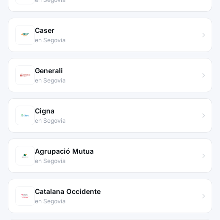
Caser
en Segovia
Generali
en Segovia
Cigna
en Segovia
Agrupació Mutua
en Segovia
Catalana Occidente
en Segovia