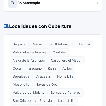
Colonoscopia
Localidades con Cobertura
Segovia
Cuéllar
San Ildefonso
El Espinar
Palazuelos de Eresma
Cantalejo
Nava de la Asunción
Carbonero el Mayor
Coca
Turégano
Riaza
Ayllón
Sepúlveda
Villacastín
Hontalbilla
Mozoncillo
Navas de Oro
Valverde del Majano
Bernuy de Porreros
San Cristóbal de Segovia
La Lastrilla