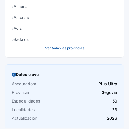
Almería
Asturias
Ávila
Badajoz
Ver todas las provincias
Baleares
Barcelona
Burgos
Datos clave
Cáceres
Aseguradora
Plus Ultra
Provincia
Segovia
Cádiz
Especialidades
50
Cantabria
Localidades
23
Castellón
Actualización
2026
Ceuta