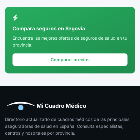
Ciudad Real
Córdoba
Compara seguros en Segovia
Cuenca
Encuentra las mejores ofertas de seguros de salud en tu
provincia.
Girona
Granada
Comparar precios
Guadalajara
Guipúzcoa
Huelva
Huesca
Mi Cuadro Médico
Jaén
Directorio actualizado de cuadros médicos de las principales
aseguradoras de salud en España. Consulta especialistas,
La Rioja
centros y hospitales por provincia.