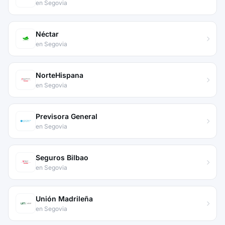
en Segovia
Néctar
en Segovia
NorteHispana
en Segovia
Previsora General
en Segovia
Seguros Bilbao
en Segovia
Unión Madrileña
en Segovia