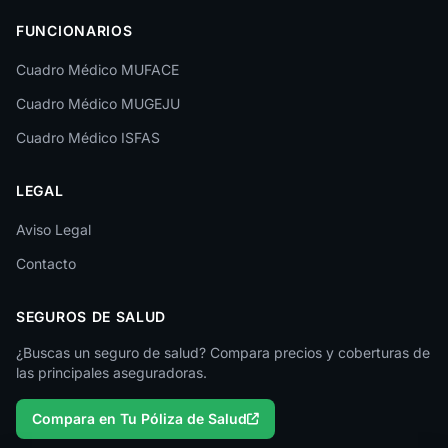
Las Palmas
FUNCIONARIOS
León
Cuadro Médico MUFACE
Lleida
Cuadro Médico MUGEJU
Lugo
Cuadro Médico ISFAS
Madrid
LEGAL
Málaga
Melilla
Aviso Legal
Contacto
Murcia
Navarra
SEGUROS DE SALUD
Ourense
¿Buscas un seguro de salud? Compara precios y coberturas de
las principales aseguradoras.
Palencia
Compara en Tu Póliza de Salud
Pontevedra