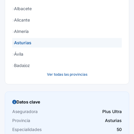
Albacete
Alicante
Almería
Asturias
Ávila
Badajoz
Ver todas las provincias
Baleares
Barcelona
Burgos
Datos clave
Cáceres
Aseguradora
Plus Ultra
Provincia
Asturias
Cádiz
Especialidades
50
Cantabria