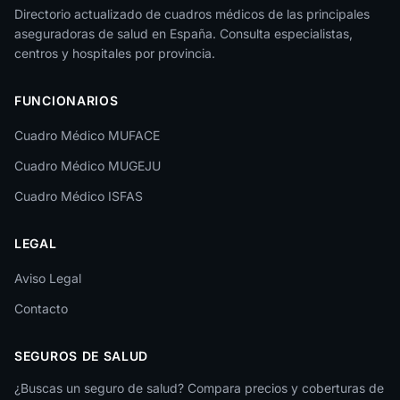
Jaén
Directorio actualizado de cuadros médicos de las principales
aseguradoras de salud en España. Consulta especialistas,
La Rioja
centros y hospitales por provincia.
Las Palmas
FUNCIONARIOS
León
Cuadro Médico MUFACE
Lleida
Cuadro Médico MUGEJU
Lugo
Cuadro Médico ISFAS
Madrid
LEGAL
Málaga
Melilla
Aviso Legal
Contacto
Murcia
Navarra
SEGUROS DE SALUD
Ourense
¿Buscas un seguro de salud? Compara precios y coberturas de