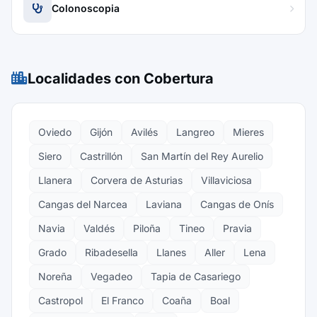
Colonoscopia
Localidades con Cobertura
Oviedo
Gijón
Avilés
Langreo
Mieres
Siero
Castrillón
San Martín del Rey Aurelio
Llanera
Corvera de Asturias
Villaviciosa
Cangas del Narcea
Laviana
Cangas de Onís
Navia
Valdés
Piloña
Tineo
Pravia
Grado
Ribadesella
Llanes
Aller
Lena
Noreña
Vegadeo
Tapia de Casariego
Castropol
El Franco
Coaña
Boal