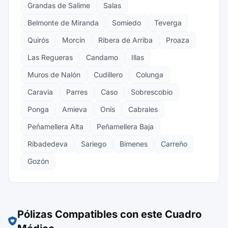
Grandas de Salime
Salas
Belmonte de Miranda
Somiedo
Teverga
Quirós
Morcín
Ribera de Arriba
Proaza
Las Regueras
Candamo
Illas
Muros de Nalón
Cudillero
Colunga
Caravia
Parres
Caso
Sobrescobio
Ponga
Amieva
Onís
Cabrales
Peñamellera Alta
Peñamellera Baja
Ribadedeva
Sariego
Bimenes
Carreño
Gozón
Pólizas Compatibles con este Cuadro