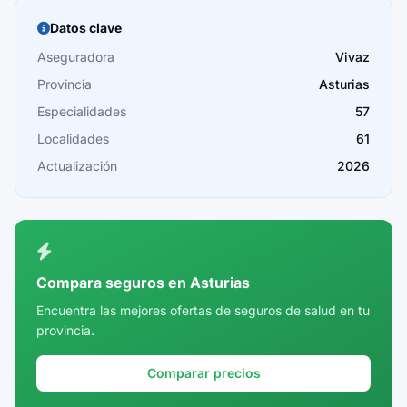
Burgos
Datos clave
Cáceres
Aseguradora
Vivaz
Provincia
Asturias
Cádiz
Especialidades
57
Cantabria
Localidades
61
Castellón
Actualización
2026
Ceuta
Ciudad Real
Córdoba
Compara seguros en Asturias
Cuenca
Encuentra las mejores ofertas de seguros de salud en tu
provincia.
Girona
Granada
Comparar precios
Guadalajara