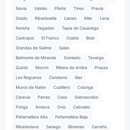
Navia
Valdés
Piloña
Tineo
Pravia
Grado
Ribadesella
Llanes
Aller
Lena
Noreña
Vegadeo
Tapia de Casariego
Castropol
El Franco
Coaña
Boal
Grandas de Salime
Salas
Belmonte de Miranda
Somiedo
Teverga
Quirós
Morcín
Ribera de Arriba
Proaza
Las Regueras
Candamo
Illas
Muros de Nalón
Cudillero
Colunga
Caravia
Parres
Caso
Sobrescobio
Ponga
Amieva
Onís
Cabrales
Peñamellera Alta
Peñamellera Baja
Ribadedeva
Sariego
Bimenes
Carreño