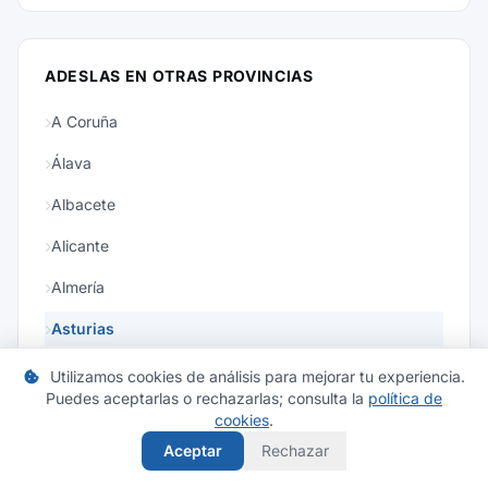
ADESLAS EN OTRAS PROVINCIAS
A Coruña
Álava
Albacete
Alicante
Almería
Asturias
Ávila
Utilizamos cookies de análisis para mejorar tu experiencia.
Puedes aceptarlas o rechazarlas; consulta la
política de
Badajoz
cookies
.
Ver todas las provincias
Aceptar
Rechazar
Baleares