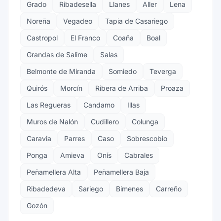
Grado
Ribadesella
Llanes
Aller
Lena
Noreña
Vegadeo
Tapia de Casariego
Castropol
El Franco
Coaña
Boal
Grandas de Salime
Salas
Belmonte de Miranda
Somiedo
Teverga
Quirós
Morcín
Ribera de Arriba
Proaza
Las Regueras
Candamo
Illas
Muros de Nalón
Cudillero
Colunga
Caravia
Parres
Caso
Sobrescobio
Ponga
Amieva
Onís
Cabrales
Peñamellera Alta
Peñamellera Baja
Ribadedeva
Sariego
Bimenes
Carreño
Gozón