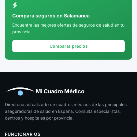
Córdoba
Compara seguros en Salamanca
Cuenca
Encuentra las mejores ofertas de seguros de salud en tu
provincia.
Girona
Granada
Comparar precios
Guadalajara
Guipúzcoa
Huelva
Huesca
Mi Cuadro Médico
Jaén
Directorio actualizado de cuadros médicos de las principales
aseguradoras de salud en España. Consulta especialistas,
La Rioja
centros y hospitales por provincia.
Las Palmas
FUNCIONARIOS
León