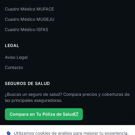
Cuadro Médico MUFACE
Lleida
Cuadro Médico MUGEJU
Lugo
Cuadro Médico ISFAS
Madrid
LEGAL
Málaga
Melilla
Aviso Legal
Contacto
Murcia
Navarra
SEGUROS DE SALUD
Ourense
¿Buscas un seguro de salud? Compara precios y coberturas de
las principales aseguradoras.
Palencia
Compara en Tu Póliza de Salud
Pontevedra
Salamanca
Utilizamos cookies de análisis para mejorar tu experiencia.