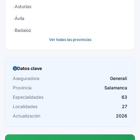
Asturias
Ávila
Badajoz
Ver todas las provincias
Baleares
Barcelona
Burgos
Datos clave
Cáceres
Aseguradora
Generali
Provincia
Salamanca
Cádiz
Especialidades
63
Cantabria
Localidades
27
Castellón
Actualización
2026
Ceuta
Ciudad Real