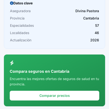
Burgos
Datos clave
Cáceres
Aseguradora
Divina Pastora
Provincia
Cantabria
Cádiz
Especialidades
57
Cantabria
Localidades
46
Castellón
Actualización
2026
Ceuta
Ciudad Real
Córdoba
Compara seguros en Cantabria
Cuenca
Encuentra las mejores ofertas de seguros de salud en tu
provincia.
Girona
Granada
Comparar precios
Guadalajara