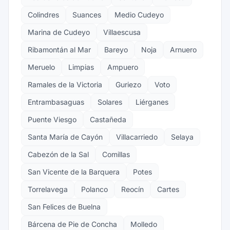
Colindres
Suances
Medio Cudeyo
Marina de Cudeyo
Villaescusa
Ribamontán al Mar
Bareyo
Noja
Arnuero
Meruelo
Limpias
Ampuero
Ramales de la Victoria
Guriezo
Voto
Entrambasaguas
Solares
Liérganes
Puente Viesgo
Castañeda
Santa María de Cayón
Villacarriedo
Selaya
Cabezón de la Sal
Comillas
San Vicente de la Barquera
Potes
Torrelavega
Polanco
Reocín
Cartes
San Felices de Buelna
Bárcena de Pie de Concha
Molledo