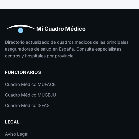
Guipúzcoa
Huelva
Huesca
Mi Cuadro Médico
Jaén
Directorio actualizado de cuadros médicos de las principales
aseguradoras de salud en España. Consulta especialistas,
La Rioja
centros y hospitales por provincia.
Las Palmas
FUNCIONARIOS
León
Cuadro Médico MUFACE
Lleida
Cuadro Médico MUGEJU
Lugo
Cuadro Médico ISFAS
Madrid
LEGAL
Málaga
Melilla
Aviso Legal