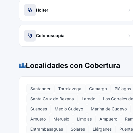
Holter
Colonoscopia
Localidades con Cobertura
Santander
Torrelavega
Camargo
Piélagos
Santa Cruz de Bezana
Laredo
Los Corrales d
Suances
Medio Cudeyo
Marina de Cudeyo
Arnuero
Meruelo
Limpias
Ampuero
Rama
Entrambasaguas
Solares
Liérganes
Puente