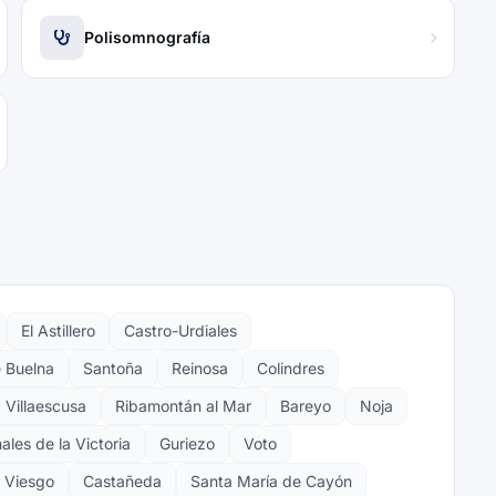
Polisomnografía
El Astillero
Castro-Urdiales
e Buelna
Santoña
Reinosa
Colindres
Villaescusa
Ribamontán al Mar
Bareyo
Noja
les de la Victoria
Guriezo
Voto
 Viesgo
Castañeda
Santa María de Cayón