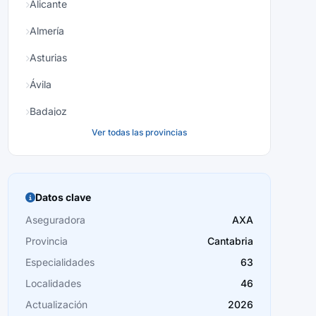
Alicante
Almería
Asturias
Ávila
Badajoz
Ver todas las provincias
Baleares
Barcelona
Burgos
Datos clave
Cáceres
Aseguradora
AXA
Provincia
Cantabria
Cádiz
Especialidades
63
Cantabria
Localidades
46
Castellón
Actualización
2026