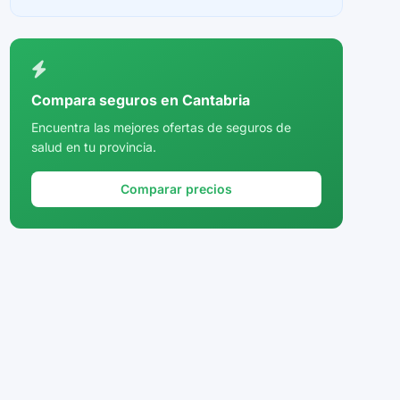
Ceuta
Ciudad Real
Córdoba
Compara seguros en Cantabria
Cuenca
Encuentra las mejores ofertas de seguros de
salud en tu provincia.
Girona
Granada
Comparar precios
Guadalajara
Guipúzcoa
Huelva
Huesca
Jaén
La Rioja