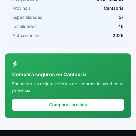
Provincia
Cantabria
Cádiz
Especialidades
57
Cantabria
Localidades
46
Castellón
Actualización
2026
Ceuta
Ciudad Real
Córdoba
Compara seguros en Cantabria
Cuenca
Encuentra las mejores ofertas de seguros de salud en tu
provincia.
Girona
Granada
Comparar precios
Guadalajara
Guipúzcoa