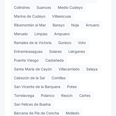
Colindres
Suances
Medio Cudeyo
Marina de Cudeyo
Villaescusa
Ribamontán al Mar
Bareyo
Noja
Arnuero
Meruelo
Limpias
Ampuero
Ramales de la Victoria
Guriezo
Voto
Entrambasaguas
Solares
Liérganes
Puente Viesgo
Castañeda
Santa María de Cayón
Villacarriedo
Selaya
Cabezón de la Sal
Comillas
San Vicente de la Barquera
Potes
Torrelavega
Polanco
Reocín
Cartes
San Felices de Buelna
Bárcena de Pie de Concha
Molledo