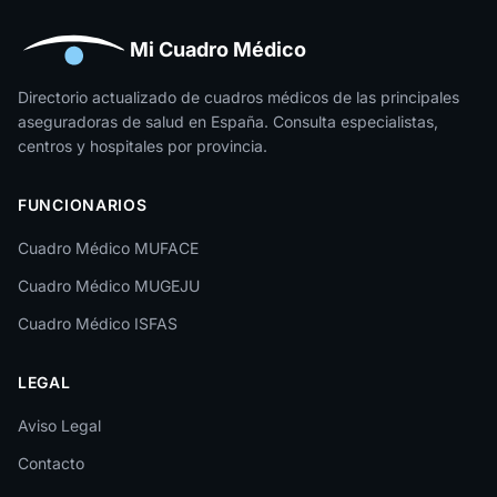
Huelva
Huesca
Mi Cuadro Médico
Jaén
Directorio actualizado de cuadros médicos de las principales
aseguradoras de salud en España. Consulta especialistas,
La Rioja
centros y hospitales por provincia.
Las Palmas
FUNCIONARIOS
León
Cuadro Médico MUFACE
Lleida
Cuadro Médico MUGEJU
Lugo
Cuadro Médico ISFAS
Madrid
LEGAL
Málaga
Melilla
Aviso Legal
Contacto
Murcia