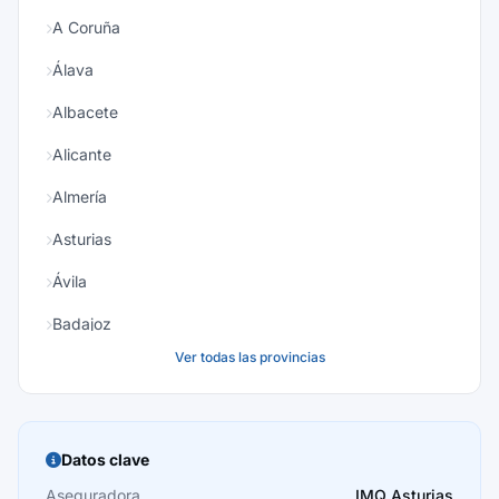
A Coruña
Álava
Albacete
Alicante
Almería
Asturias
Ávila
Badajoz
Ver todas las provincias
Baleares
Barcelona
Burgos
Datos clave
Cáceres
Aseguradora
IMQ Asturias