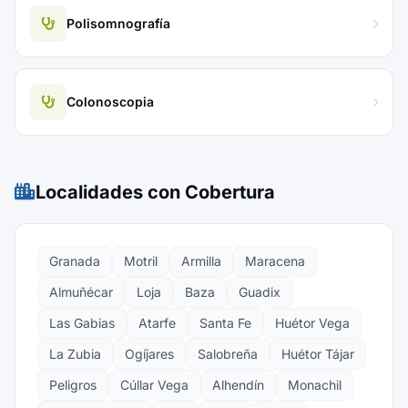
Polisomnografía
Colonoscopia
Localidades con Cobertura
Granada
Motril
Armilla
Maracena
Almuñécar
Loja
Baza
Guadix
Las Gabias
Atarfe
Santa Fe
Huétor Vega
La Zubia
Ogíjares
Salobreña
Huétor Tájar
Peligros
Cúllar Vega
Alhendín
Monachil