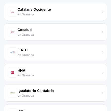
Catalana Occidente
en Granada
Cosalud
en Granada
FIATC
en Granada
HNA
en Granada
Igualatorio Cantabria
en Granada
IMQ