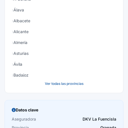
Álava
Albacete
Alicante
Almería
Asturias
Ávila
Badajoz
Ver todas las provincias
Baleares
Barcelona
Burgos
Datos clave
Cáceres
Aseguradora
DKV La Fuencisla
Provincia
Granada