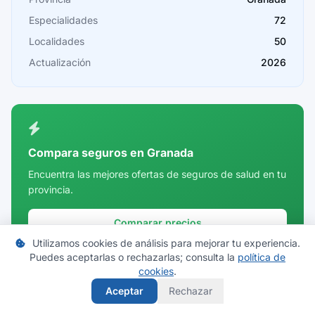
Cádiz
Especialidades
72
Cantabria
Localidades
50
Castellón
Actualización
2026
Ceuta
Ciudad Real
Córdoba
Compara seguros en Granada
Cuenca
Encuentra las mejores ofertas de seguros de salud en tu
provincia.
Girona
Granada
Comparar precios
Utilizamos cookies de análisis para mejorar tu experiencia.
Guadalajara
Puedes aceptarlas o rechazarlas; consulta la
política de
Guipúzcoa
cookies
.
Aceptar
Rechazar
Huelva