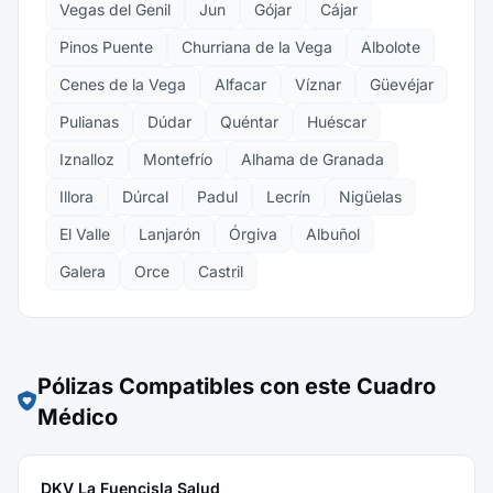
Vegas del Genil
Jun
Gójar
Cájar
Pinos Puente
Churriana de la Vega
Albolote
Cenes de la Vega
Alfacar
Víznar
Güevéjar
Pulianas
Dúdar
Quéntar
Huéscar
Iznalloz
Montefrío
Alhama de Granada
Illora
Dúrcal
Padul
Lecrín
Nigüelas
El Valle
Lanjarón
Órgiva
Albuñol
Galera
Orce
Castril
Pólizas Compatibles con este Cuadro
Médico
DKV La Fuencisla Salud