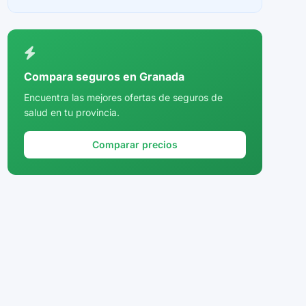
Ceuta
Ciudad Real
Córdoba
Compara seguros en Granada
Cuenca
Encuentra las mejores ofertas de seguros de
salud en tu provincia.
Girona
Granada
Comparar precios
Guadalajara
Guipúzcoa
Huelva
Huesca
Jaén
La Rioja