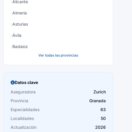
Alicante
Almería
Asturias
Ávila
Badajoz
Ver todas las provincias
Baleares
Barcelona
Burgos
Datos clave
Cáceres
Aseguradora
Zurich
Provincia
Granada
Cádiz
Especialidades
63
Cantabria
Localidades
50
Castellón
Actualización
2026