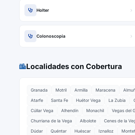
Holter
Colonoscopia
Localidades con Cobertura
Granada
Motril
Armilla
Maracena
Almuñ
Atarfe
Santa Fe
Huétor Vega
La Zubia
Cúllar Vega
Alhendín
Monachil
Vegas del G
Churriana de la Vega
Albolote
Cenes de la Ve
Dúdar
Quéntar
Huéscar
Iznalloz
Montef