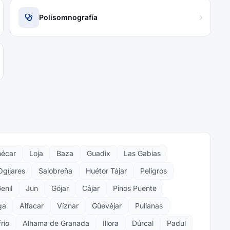
Polisomnografía
écar
Loja
Baza
Guadix
Las Gabias
Ogíjares
Salobreña
Huétor Tájar
Peligros
enil
Jun
Gójar
Cájar
Pinos Puente
ga
Alfacar
Víznar
Güevéjar
Pulianas
río
Alhama de Granada
Illora
Dúrcal
Padul