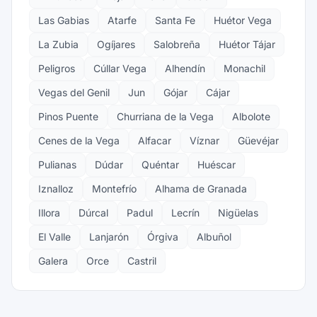
Las Gabias
Atarfe
Santa Fe
Huétor Vega
La Zubia
Ogíjares
Salobreña
Huétor Tájar
Peligros
Cúllar Vega
Alhendín
Monachil
Vegas del Genil
Jun
Gójar
Cájar
Pinos Puente
Churriana de la Vega
Albolote
Cenes de la Vega
Alfacar
Víznar
Güevéjar
Pulianas
Dúdar
Quéntar
Huéscar
Iznalloz
Montefrío
Alhama de Granada
Illora
Dúrcal
Padul
Lecrín
Nigüelas
El Valle
Lanjarón
Órgiva
Albuñol
Galera
Orce
Castril