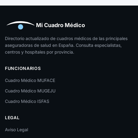
Guipúzcoa
Huelva
Huesca
Mi Cuadro Médico
Jaén
Directorio actualizado de cuadros médicos de las principales
aseguradoras de salud en España. Consulta especialistas,
La Rioja
centros y hospitales por provincia.
Las Palmas
FUNCIONARIOS
León
Cuadro Médico MUFACE
Lleida
Cuadro Médico MUGEJU
Lugo
Cuadro Médico ISFAS
Madrid
LEGAL
Málaga
Melilla
Aviso Legal