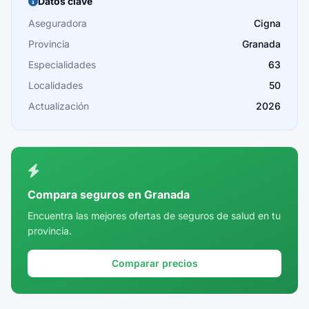
Datos clave
Cáceres
Aseguradora
Cigna
Provincia
Granada
Cádiz
Especialidades
63
Cantabria
Localidades
50
Castellón
Actualización
2026
Ceuta
Ciudad Real
Córdoba
Compara seguros en Granada
Cuenca
Encuentra las mejores ofertas de seguros de salud en tu
provincia.
Girona
Granada
Comparar precios
Guadalajara