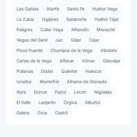
Las Gabias
Atarfe
Santa Fe
Huétor Vega
La Zubia
Ogíjares
Salobreña
Huétor Tájar
Peligros
Cúllar Vega
Alhendín
Monachil
Vegas del Genil
Jun
Gójar
Cájar
Pinos Puente
Churriana de la Vega
Albolote
Cenes de la Vega
Alfacar
Víznar
Güevéjar
Pulianas
Dúdar
Quéntar
Huéscar
Iznalloz
Montefrío
Alhama de Granada
Illora
Dúrcal
Padul
Lecrín
Nigüelas
El Valle
Lanjarón
Órgiva
Albuñol
Galera
Orce
Castril