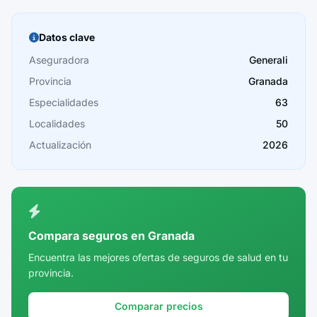
Barcelona
Burgos
Datos clave
Cáceres
Aseguradora
Generali
Provincia
Granada
Cádiz
Especialidades
63
Cantabria
Localidades
50
Castellón
Actualización
2026
Ceuta
Ciudad Real
Córdoba
Compara seguros en Granada
Cuenca
Encuentra las mejores ofertas de seguros de salud en tu
provincia.
Girona
Granada
Comparar precios