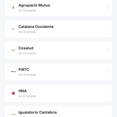
Agrupació Mutua
en Granada
Catalana Occidente
en Granada
Cosalud
en Granada
FIATC
en Granada
HNA
en Granada
Igualatorio Cantabria