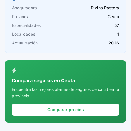
Cáceres
Aseguradora
Divina Pastora
Provincia
Ceuta
Cádiz
Especialidades
57
Cantabria
Localidades
1
Castellón
Actualización
2026
Ceuta
Ciudad Real
Córdoba
Compara seguros en Ceuta
Cuenca
Encuentra las mejores ofertas de seguros de salud en tu
provincia.
Girona
Granada
Comparar precios
Guadalajara
Guipúzcoa