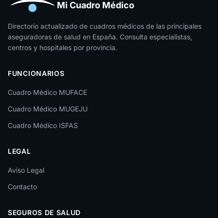
Huesca
Mi Cuadro Médico
Jaén
Directorio actualizado de cuadros médicos de las principales
aseguradoras de salud en España. Consulta especialistas,
La Rioja
centros y hospitales por provincia.
Las Palmas
FUNCIONARIOS
León
Cuadro Médico MUFACE
Lleida
Cuadro Médico MUGEJU
Lugo
Cuadro Médico ISFAS
Madrid
LEGAL
Málaga
Melilla
Aviso Legal
Contacto
Murcia
Navarra
SEGUROS DE SALUD