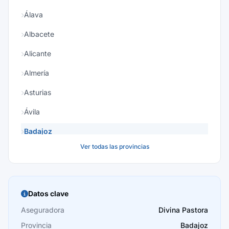
Álava
Albacete
Alicante
Almería
Asturias
Ávila
Badajoz
Ver todas las provincias
Baleares
Barcelona
Burgos
Datos clave
Cáceres
Aseguradora
Divina Pastora
Provincia
Badajoz
Cádiz