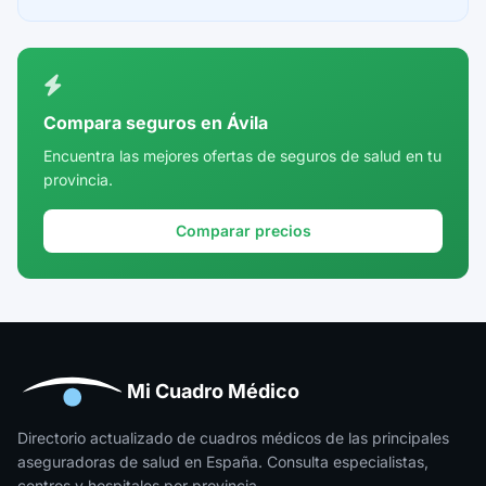
Ceuta
Ciudad Real
Córdoba
Compara seguros en Ávila
Cuenca
Encuentra las mejores ofertas de seguros de salud en tu
provincia.
Girona
Granada
Comparar precios
Guadalajara
Guipúzcoa
Huelva
Huesca
Mi Cuadro Médico
Jaén
Directorio actualizado de cuadros médicos de las principales
aseguradoras de salud en España. Consulta especialistas,
La Rioja
centros y hospitales por provincia.