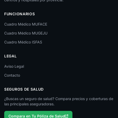
Las Palmas
FUNCIONARIOS
León
Cuadro Médico MUFACE
Lleida
Cuadro Médico MUGEJU
Lugo
Cuadro Médico ISFAS
Madrid
LEGAL
Málaga
Melilla
Aviso Legal
Contacto
Murcia
Navarra
SEGUROS DE SALUD
Ourense
¿Buscas un seguro de salud? Compara precios y coberturas de
las principales aseguradoras.
Palencia
Compara en Tu Póliza de Salud
Pontevedra