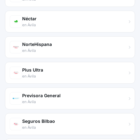
Néctar
en Ávila
NorteHispana
en Ávila
Plus Ultra
en Ávila
Previsora General
en Ávila
Seguros Bilbao
en Ávila