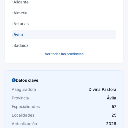
Alicante
Almería
Asturias
Ávila
Badajoz
Ver todas las provincias
Baleares
Barcelona
Burgos
Datos clave
Cáceres
Aseguradora
Divina Pastora
Provincia
Ávila
Cádiz
Especialidades
57
Cantabria
Localidades
25
Castellón
Actualización
2026