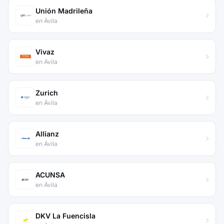
Unión Madrileña
en Ávila
Vivaz
en Ávila
Zurich
en Ávila
Allianz
en Ávila
ACUNSA
en Ávila
DKV La Fuencisla