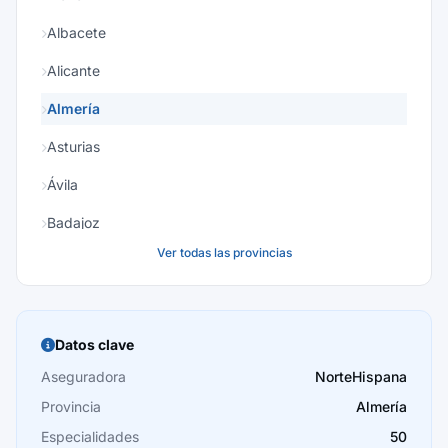
Albacete
Alicante
Almería
Asturias
Ávila
Badajoz
Ver todas las provincias
Baleares
Barcelona
Burgos
Datos clave
Cáceres
Aseguradora
NorteHispana
Provincia
Almería
Cádiz
Especialidades
50