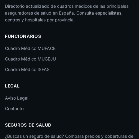
Jaén
Directorio actualizado de cuadros médicos de las principales
aseguradoras de salud en España. Consulta especialistas,
La Rioja
centros y hospitales por provincia.
Las Palmas
FUNCIONARIOS
León
Cuadro Médico MUFACE
Lleida
Cuadro Médico MUGEJU
Lugo
Cuadro Médico ISFAS
Madrid
LEGAL
Málaga
Melilla
Aviso Legal
Contacto
Murcia
Navarra
SEGUROS DE SALUD
Ourense
¿Buscas un seguro de salud? Compara precios y coberturas de