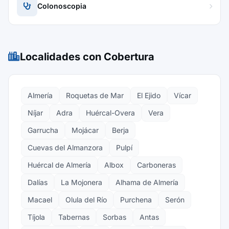
Colonoscopia
Localidades con Cobertura
Almería
Roquetas de Mar
El Ejido
Vícar
Níjar
Adra
Huércal-Overa
Vera
Garrucha
Mojácar
Berja
Cuevas del Almanzora
Pulpí
Huércal de Almería
Albox
Carboneras
Dalías
La Mojonera
Alhama de Almería
Macael
Olula del Río
Purchena
Serón
Tíjola
Tabernas
Sorbas
Antas