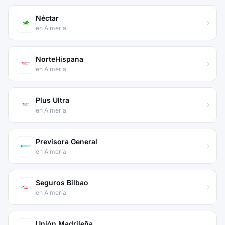
Néctar
en Almería
NorteHispana
en Almería
Plus Ultra
en Almería
Previsora General
en Almería
Seguros Bilbao
en Almería
Unión Madrileña