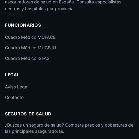
aseguradoras de salud en España. Consulta especialistas,
La Rioja
centros y hospitales por provincia.
Las Palmas
FUNCIONARIOS
León
Cuadro Médico MUFACE
Lleida
Cuadro Médico MUGEJU
Lugo
Cuadro Médico ISFAS
Madrid
LEGAL
Málaga
Melilla
Aviso Legal
Contacto
Murcia
Navarra
SEGUROS DE SALUD
Ourense
¿Buscas un seguro de salud? Compara precios y coberturas de
las principales aseguradoras.
Palencia