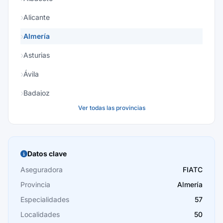
Alicante
Almería
Asturias
Ávila
Badajoz
Ver todas las provincias
Baleares
Barcelona
Burgos
Datos clave
Cáceres
Aseguradora
FIATC
Provincia
Almería
Cádiz
Especialidades
57
Cantabria
Localidades
50