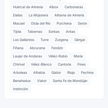
Huércal de Almería
Albox
Carboneras
Dalías
La Mojonera
Alhama de Almería
Macael
Olula del Río
Purchena
Serón
Tíjola
Tabernas
Sorbas
Antas
Los Gallardos
Turre
Zurgena
Gérgal
Fiñana
Abrucena
Fondón
Laujar de Andarax
Vélez-Rubio
María
Chirivel
Vélez-Blanco
Cantoria
Fines
Arboleas
Alhabia
Gádor
Rioja
Pechina
Benahadux
Viator
Santa Fe de Mondújar
Instinción