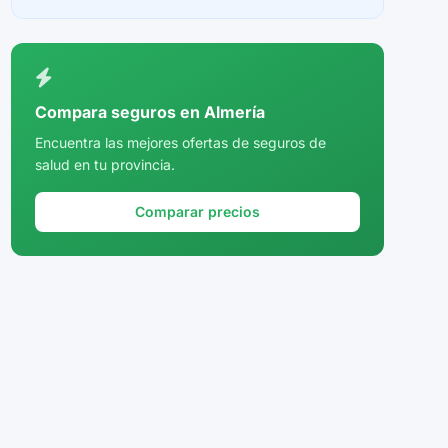
Ceuta
Ciudad Real
Córdoba
Compara seguros en Almería
Cuenca
Encuentra las mejores ofertas de seguros de
salud en tu provincia.
Girona
Granada
Comparar precios
Guadalajara
Guipúzcoa
Huelva
Huesca
Jaén
La Rioja