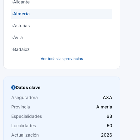
Alicante
Almería
Asturias
Ávila
Badajoz
Ver todas las provincias
Baleares
Barcelona
Burgos
Datos clave
Cáceres
Aseguradora
AXA
Provincia
Almería
Cádiz
Especialidades
63
Cantabria
Localidades
50
Castellón
Actualización
2026