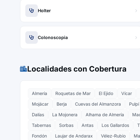
Holter
Colonoscopia
Localidades con Cobertura
Almería
Roquetas de Mar
El Ejido
Vícar
Mojácar
Berja
Cuevas del Almanzora
Pulpí
Dalías
La Mojonera
Alhama de Almería
Mac
Tabernas
Sorbas
Antas
Los Gallardos
T
Fondón
Laujar de Andarax
Vélez-Rubio
Ma