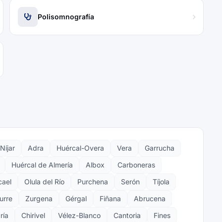
Polisomnografía
Níjar
Adra
Huércal-Overa
Vera
Garrucha
Huércal de Almería
Albox
Carboneras
ael
Olula del Río
Purchena
Serón
Tíjola
urre
Zurgena
Gérgal
Fiñana
Abrucena
ría
Chirivel
Vélez-Blanco
Cantoria
Fines