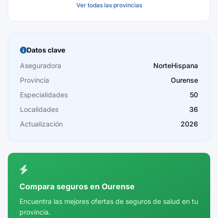
Ver todas las provincias
Baleares
Barcelona
Burgos
Datos clave
Cáceres
Aseguradora
NorteHispana
Provincia
Ourense
Cádiz
Especialidades
50
Cantabria
Localidades
36
Castellón
Actualización
2026
Ceuta
Ciudad Real
Córdoba
Compara seguros en Ourense
Cuenca
Encuentra las mejores ofertas de seguros de salud en tu
provincia.
Girona