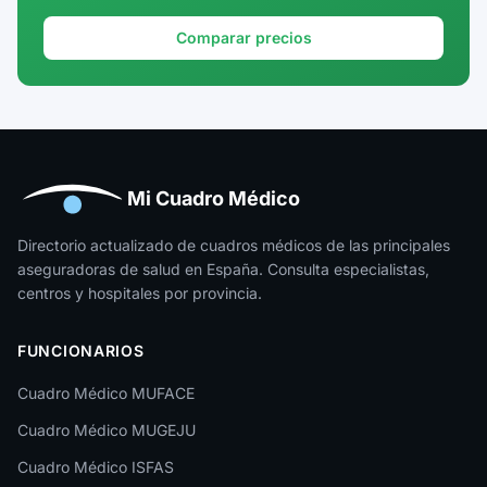
Granada
Comparar precios
Guadalajara
Guipúzcoa
Huelva
Huesca
Mi Cuadro Médico
Jaén
Directorio actualizado de cuadros médicos de las principales
aseguradoras de salud en España. Consulta especialistas,
La Rioja
centros y hospitales por provincia.
Las Palmas
FUNCIONARIOS
León
Cuadro Médico MUFACE
Lleida
Cuadro Médico MUGEJU
Lugo
Cuadro Médico ISFAS
Madrid