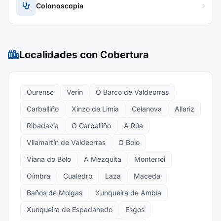
Colonoscopia
Localidades con Cobertura
Ourense
Verín
O Barco de Valdeorras
Carballiño
Xinzo de Limia
Celanova
Allariz
Ribadavia
O Carballiño
A Rúa
Vilamartín de Valdeorras
O Bolo
Viana do Bolo
A Mezquita
Monterrei
Oímbra
Cualedro
Laza
Maceda
Baños de Molgas
Xunqueira de Ambía
Xunqueira de Espadanedo
Esgos