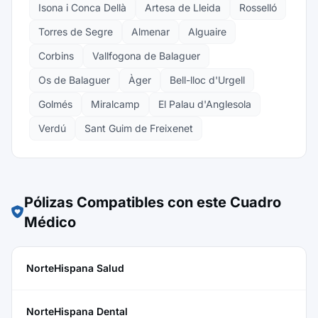
Isona i Conca Dellà
Artesa de Lleida
Rosselló
Torres de Segre
Almenar
Alguaire
Corbins
Vallfogona de Balaguer
Os de Balaguer
Àger
Bell-lloc d'Urgell
Golmés
Miralcamp
El Palau d'Anglesola
Verdú
Sant Guim de Freixenet
Pólizas Compatibles con este Cuadro
Médico
NorteHispana Salud
NorteHispana Dental