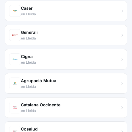
Caser
en Lleida
Generali
en Lleida
Cigna
en Lleida
Agrupació Mutua
en Lleida
Catalana Occidente
en Lleida
Cosalud