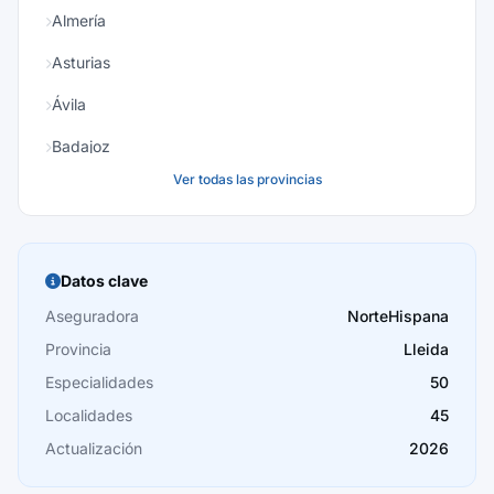
Almería
Asturias
Ávila
Badajoz
Ver todas las provincias
Baleares
Barcelona
Burgos
Datos clave
Cáceres
Aseguradora
NorteHispana
Provincia
Lleida
Cádiz
Especialidades
50
Cantabria
Localidades
45
Castellón
Actualización
2026
Ceuta