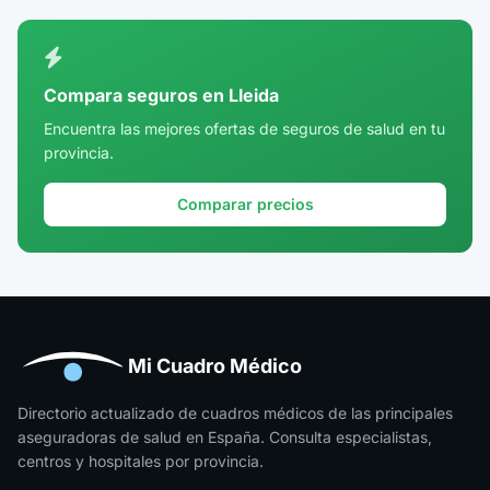
Ciudad Real
Córdoba
Compara seguros en Lleida
Cuenca
Encuentra las mejores ofertas de seguros de salud en tu
provincia.
Girona
Granada
Comparar precios
Guadalajara
Guipúzcoa
Huelva
Huesca
Mi Cuadro Médico
Jaén
Directorio actualizado de cuadros médicos de las principales
aseguradoras de salud en España. Consulta especialistas,
La Rioja
centros y hospitales por provincia.
Las Palmas