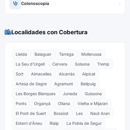
Colonoscopia
Localidades con Cobertura
Lleida
Balaguer
Tàrrega
Mollerussa
La Seu d'Urgell
Cervera
Solsona
Tremp
Sort
Almacelles
Alcarràs
Alpicat
Artesa de Segre
Agramunt
Bellpuig
Les Borges Blanques
Juneda
Guissona
Ponts
Organyà
Oliana
Vielha e Mijaran
El Pont de Suert
Bossòst
Les
Naut Aran
Esterri d'Àneu
Rialp
La Pobla de Segur