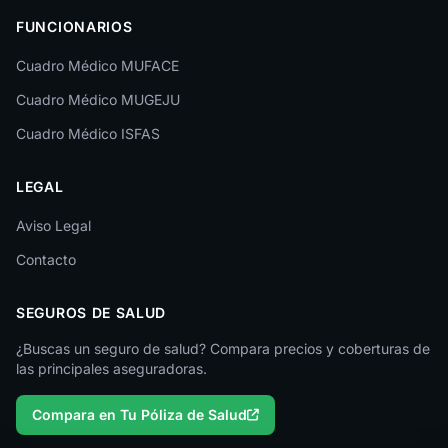
FUNCIONARIOS
León
Cuadro Médico MUFACE
Lleida
Cuadro Médico MUGEJU
Lugo
Cuadro Médico ISFAS
Madrid
LEGAL
Málaga
Melilla
Aviso Legal
Contacto
Murcia
Navarra
SEGUROS DE SALUD
Ourense
¿Buscas un seguro de salud? Compara precios y coberturas de
las principales aseguradoras.
Palencia
Compara en Tu Póliza de Salud
Pontevedra