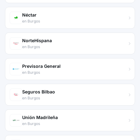
Néctar
en Burgos
NorteHispana
en Burgos
Previsora General
en Burgos
Seguros Bilbao
en Burgos
Unión Madrileña
en Burgos