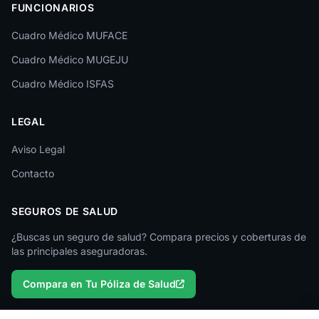
FUNCIONARIOS
León
Cuadro Médico MUFACE
Lleida
Cuadro Médico MUGEJU
Lugo
Cuadro Médico ISFAS
Madrid
LEGAL
Málaga
Melilla
Aviso Legal
Contacto
Murcia
Navarra
SEGUROS DE SALUD
Ourense
¿Buscas un seguro de salud? Compara precios y coberturas de
las principales aseguradoras.
Palencia
Compara en Tu Póliza de Salud
Pontevedra
Salamanca