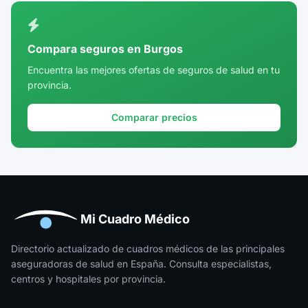
Ciudad Real
Córdoba
Compara seguros en Burgos
Cuenca
Encuentra las mejores ofertas de seguros de salud en tu
provincia.
Girona
Granada
Comparar precios
Guadalajara
Guipúzcoa
Huelva
Huesca
Mi Cuadro Médico
Jaén
Directorio actualizado de cuadros médicos de las principales
aseguradoras de salud en España. Consulta especialistas,
La Rioja
centros y hospitales por provincia.
Las Palmas