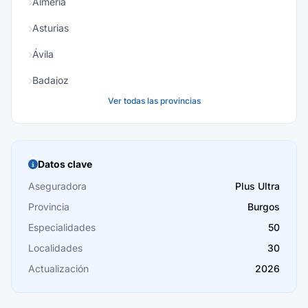
Almería
Asturias
Ávila
Badajoz
Ver todas las provincias
Baleares
Barcelona
Burgos
Datos clave
Cáceres
Aseguradora
Plus Ultra
Provincia
Burgos
Cádiz
Especialidades
50
Cantabria
Localidades
30
Castellón
Actualización
2026
Ceuta