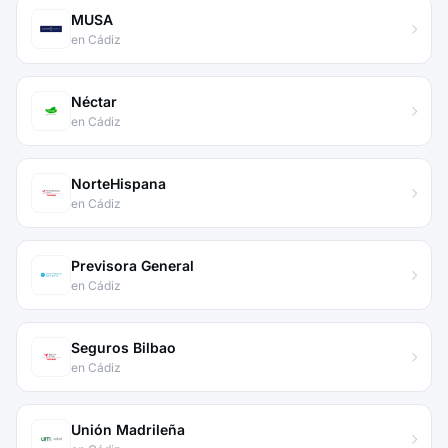
MUSA
en Cádiz
Néctar
en Cádiz
NorteHispana
en Cádiz
Previsora General
en Cádiz
Seguros Bilbao
en Cádiz
Unión Madrileña