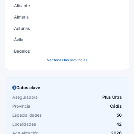
Alicante
Almería
Asturias
Ávila
Badajoz
Ver todas las provincias
Baleares
Barcelona
Burgos
Datos clave
Cáceres
Aseguradora
Plus Ultra
Provincia
Cádiz
Cádiz
Especialidades
50
Cantabria
Localidades
42
Castellón
Actualización
2026