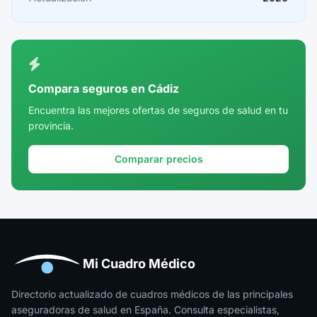
Ceuta
Ciudad Real
Córdoba
Compara seguros en Cádiz
Cuenca
Encuentra las mejores ofertas de seguros de salud en tu
provincia.
Girona
Granada
Comparar precios
Guadalajara
Guipúzcoa
Huelva
Huesca
Mi Cuadro Médico
Jaén
Directorio actualizado de cuadros médicos de las principales
aseguradoras de salud en España. Consulta especialistas,
La Rioja