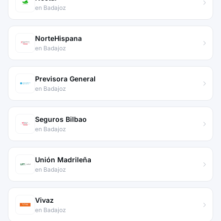
en Badajoz
NorteHispana
en Badajoz
Previsora General
en Badajoz
Seguros Bilbao
en Badajoz
Unión Madrileña
en Badajoz
Vivaz
en Badajoz