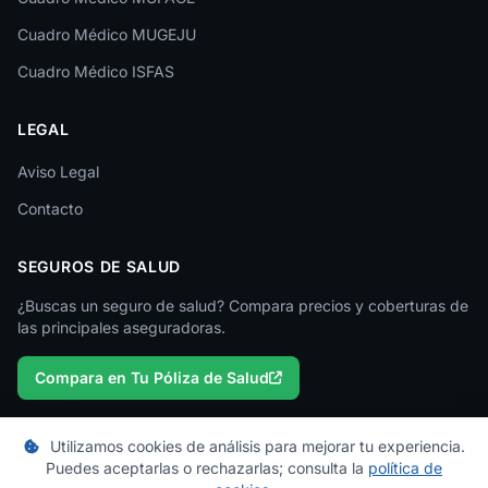
Lleida
Cuadro Médico MUGEJU
Lugo
Cuadro Médico ISFAS
Madrid
LEGAL
Málaga
Melilla
Aviso Legal
Contacto
Murcia
Navarra
SEGUROS DE SALUD
Ourense
¿Buscas un seguro de salud? Compara precios y coberturas de
las principales aseguradoras.
Palencia
Compara en Tu Póliza de Salud
Pontevedra
Salamanca
Utilizamos cookies de análisis para mejorar tu experiencia.
Santa Cruz de Tenerife
Puedes aceptarlas o rechazarlas; consulta la
política de
© 2026 micuadromedico.es — Un proyecto de
Tu Póliza de Salud