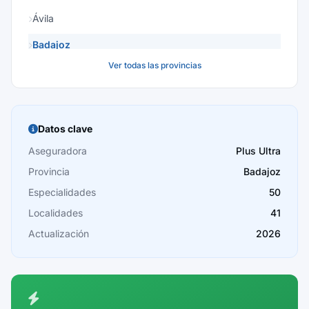
Ávila
Badajoz
Ver todas las provincias
Baleares
Barcelona
Burgos
Datos clave
Cáceres
Aseguradora
Plus Ultra
Provincia
Badajoz
Cádiz
Especialidades
50
Cantabria
Localidades
41
Castellón
Actualización
2026
Ceuta
Ciudad Real
Córdoba