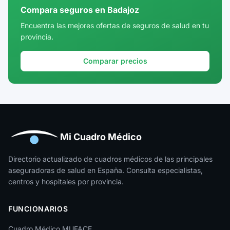
Compara seguros en Badajoz
Cuenca
Encuentra las mejores ofertas de seguros de salud en tu
provincia.
Girona
Granada
Comparar precios
Guadalajara
Guipúzcoa
Huelva
Huesca
Mi Cuadro Médico
Jaén
Directorio actualizado de cuadros médicos de las principales
aseguradoras de salud en España. Consulta especialistas,
La Rioja
centros y hospitales por provincia.
Las Palmas
FUNCIONARIOS
León
Cuadro Médico MUFACE