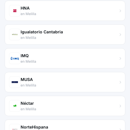
HNA
en Melilla
Igualatorio Cantabria
en Melilla
IMQ
en Melilla
MUSA
en Melilla
Néctar
en Melilla
NorteHispana