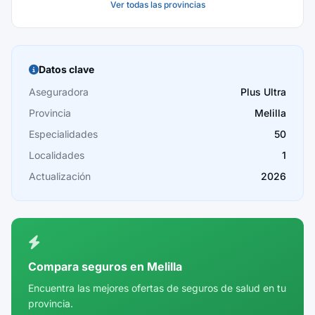
Ver todas las provincias
Baleares
Barcelona
Burgos
Datos clave
Cáceres
Aseguradora
Plus Ultra
Provincia
Melilla
Cádiz
Especialidades
50
Cantabria
Localidades
1
Castellón
Actualización
2026
Ceuta
Ciudad Real
Córdoba
Compara seguros en Melilla
Cuenca
Encuentra las mejores ofertas de seguros de salud en tu
provincia.
Girona