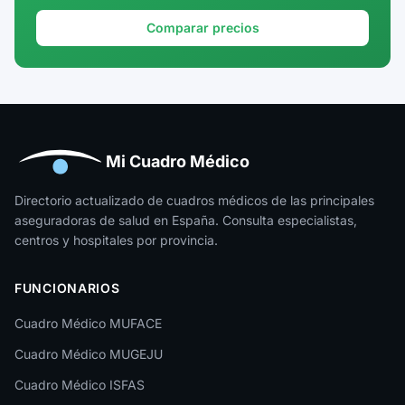
Granada
Comparar precios
Guadalajara
Guipúzcoa
Huelva
Huesca
Mi Cuadro Médico
Jaén
Directorio actualizado de cuadros médicos de las principales
aseguradoras de salud en España. Consulta especialistas,
La Rioja
centros y hospitales por provincia.
Las Palmas
FUNCIONARIOS
León
Cuadro Médico MUFACE
Lleida
Cuadro Médico MUGEJU
Lugo
Cuadro Médico ISFAS
Madrid