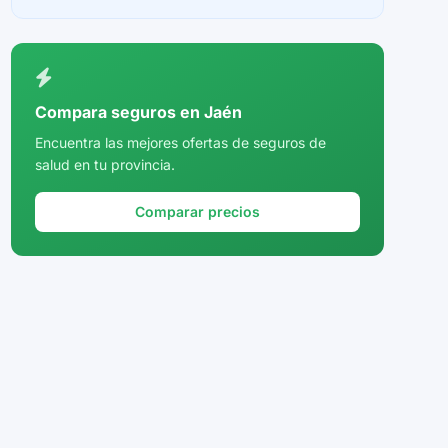
Ceuta
Ciudad Real
Córdoba
Compara seguros en Jaén
Cuenca
Encuentra las mejores ofertas de seguros de
salud en tu provincia.
Girona
Granada
Comparar precios
Guadalajara
Guipúzcoa
Huelva
Huesca
Jaén
La Rioja