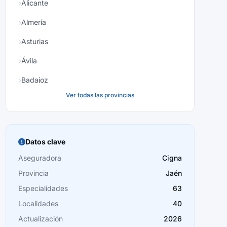
Alicante
Almería
Asturias
Ávila
Badajoz
Ver todas las provincias
Baleares
Barcelona
Burgos
Datos clave
Cáceres
Aseguradora
Cigna
Provincia
Jaén
Cádiz
Especialidades
63
Cantabria
Localidades
40
Castellón
Actualización
2026