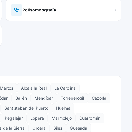
Polisomnografía
Martos
Alcalá la Real
La Carolina
ódar
Bailén
Mengíbar
Torreperogil
Cazorla
Santisteban del Puerto
Huelma
Pegalajar
Lopera
Marmolejo
Guarromán
 de la Sierra
Orcera
Siles
Quesada