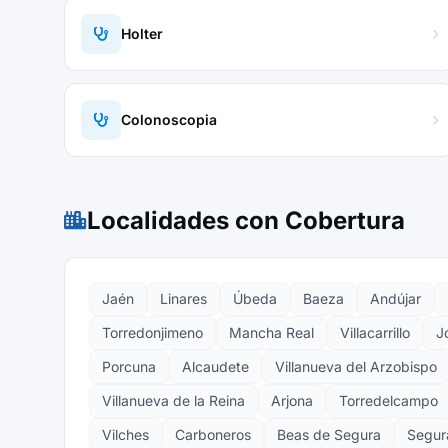
Holter
Colonoscopia
Localidades con Cobertura
Jaén
Linares
Úbeda
Baeza
Andújar
Torredonjimeno
Mancha Real
Villacarrillo
J
Porcuna
Alcaudete
Villanueva del Arzobispo
Villanueva de la Reina
Arjona
Torredelcampo
Vilches
Carboneros
Beas de Segura
Segura