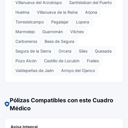
Villanueva del Arzobispo
Santisteban del Puerto
Huelma
Villanueva de la Reina
Arjona
Torredelcampo
Pegalajar
Lopera
Marmolejo
Guarromán
Vilches
Carboneros
Beas de Segura
Segura de la Sierra
Orcera
Siles
Quesada
Pozo Alcón
Castillo de Locubín
Frailes
Valdepeñas de Jaén
Arroyo del Ojanco
Pólizas Compatibles con este Cuadro
Médico
Asisa Integral