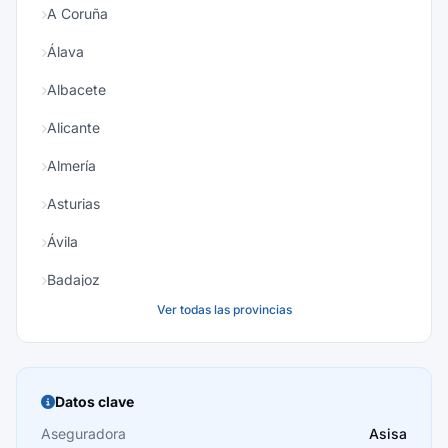
A Coruña
Álava
Albacete
Alicante
Almería
Asturias
Ávila
Badajoz
Ver todas las provincias
Baleares
Barcelona
Burgos
Datos clave
Cáceres
Aseguradora
Asisa