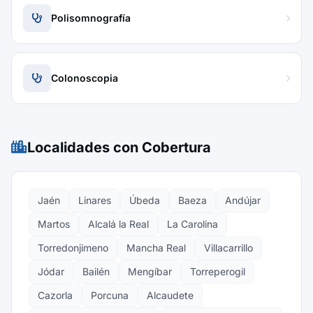
Polisomnografía
Colonoscopia
Localidades con Cobertura
Jaén
Linares
Úbeda
Baeza
Andújar
Martos
Alcalá la Real
La Carolina
Torredonjimeno
Mancha Real
Villacarrillo
Jódar
Bailén
Mengíbar
Torreperogil
Cazorla
Porcuna
Alcaudete