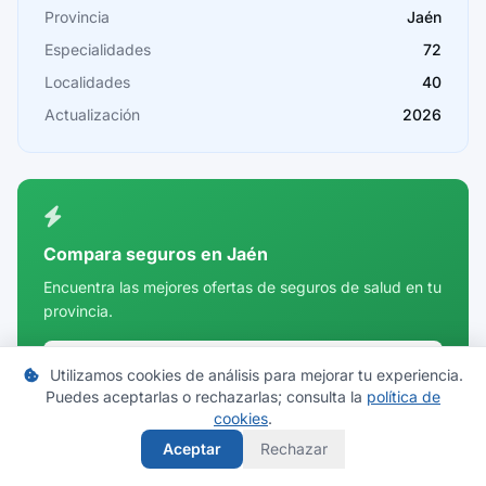
Provincia
Jaén
Cádiz
Especialidades
72
Cantabria
Localidades
40
Castellón
Actualización
2026
Ceuta
Ciudad Real
Córdoba
Compara seguros en Jaén
Cuenca
Encuentra las mejores ofertas de seguros de salud en tu
provincia.
Girona
Granada
Comparar precios
Utilizamos cookies de análisis para mejorar tu experiencia.
Guadalajara
Puedes aceptarlas o rechazarlas; consulta la
política de
cookies
.
Guipúzcoa
Aceptar
Rechazar
Huelva