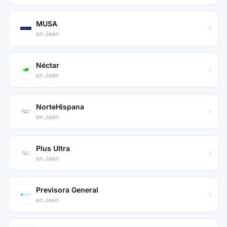
MUSA
en Jaén
Néctar
en Jaén
NorteHispana
en Jaén
Plus Ultra
en Jaén
Previsora General
en Jaén