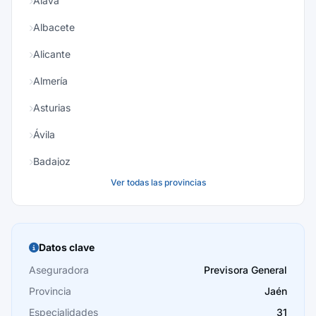
Álava
Albacete
Alicante
Almería
Asturias
Ávila
Badajoz
Ver todas las provincias
Baleares
Barcelona
Burgos
Datos clave
Cáceres
Aseguradora
Previsora General
Provincia
Jaén
Cádiz
Especialidades
31