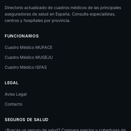
Jaén
Directorio actualizado de cuadros médicos de las principales
aseguradoras de salud en España. Consulta especialistas,
La Rioja
centros y hospitales por provincia.
Las Palmas
FUNCIONARIOS
León
Cuadro Médico MUFACE
Lleida
Cuadro Médico MUGEJU
Lugo
Cuadro Médico ISFAS
Madrid
LEGAL
Málaga
Melilla
Aviso Legal
Contacto
Murcia
Navarra
SEGUROS DE SALUD
Ourense
¿Buscas un seguro de salud? Compara precios y coberturas de