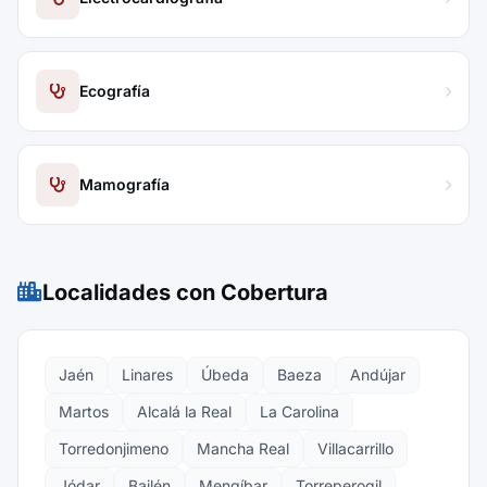
Ecografía
Mamografía
Localidades con Cobertura
Jaén
Linares
Úbeda
Baeza
Andújar
Martos
Alcalá la Real
La Carolina
Torredonjimeno
Mancha Real
Villacarrillo
Jódar
Bailén
Mengíbar
Torreperogil