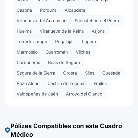
Cazorla
Porcuna
Alcaudete
Villanueva del Arzobispo
Santisteban del Puerto
Huelma
Villanueva de la Reina
Arjona
Torredelcampo
Pegalajar
Lopera
Marmolejo
Guarromán
Vilches
Carboneros
Beas de Segura
Segura de la Sierra
Orcera
Siles
Quesada
Pozo Alcón
Castillo de Locubín
Frailes
Valdepeñas de Jaén
Arroyo del Ojanco
Pólizas Compatibles con este Cuadro
Médico