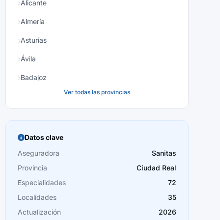
Alicante
Almería
Asturias
Ávila
Badajoz
Ver todas las provincias
Baleares
Barcelona
Burgos
Datos clave
Cáceres
Aseguradora
Sanitas
Provincia
Ciudad Real
Cádiz
Especialidades
72
Cantabria
Localidades
35
Castellón
Actualización
2026