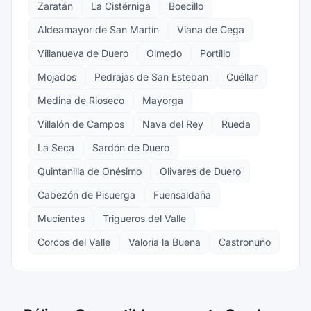
Zaratán
La Cistérniga
Boecillo
Aldeamayor de San Martín
Viana de Cega
Villanueva de Duero
Olmedo
Portillo
Mojados
Pedrajas de San Esteban
Cuéllar
Medina de Rioseco
Mayorga
Villalón de Campos
Nava del Rey
Rueda
La Seca
Sardón de Duero
Quintanilla de Onésimo
Olivares de Duero
Cabezón de Pisuerga
Fuensaldaña
Mucientes
Trigueros del Valle
Corcos del Valle
Valoria la Buena
Castronuño