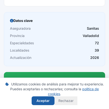
Baleares
Barcelona
Burgos
Datos clave
Cáceres
Aseguradora
Sanitas
Provincia
Valladolid
Cádiz
Especialidades
72
Cantabria
Localidades
39
Castellón
Actualización
2026
Ceuta
Ciudad Real
Córdoba
Utilizamos cookies de análisis para mejorar tu experiencia.
Compara seguros en Valladolid
Puedes aceptarlas o rechazarlas; consulta la
política de
Cuenca
cookies
.
Encuentra las mejores ofertas de seguros de salud en tu
Aceptar
Rechazar
provincia.
Girona