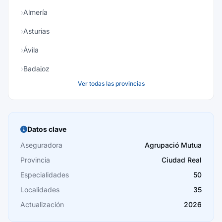
Almería
Asturias
Ávila
Badajoz
Ver todas las provincias
Baleares
Barcelona
Burgos
Datos clave
Cáceres
Aseguradora
Agrupació Mutua
Provincia
Ciudad Real
Cádiz
Especialidades
50
Cantabria
Localidades
35
Castellón
Actualización
2026
Ceuta