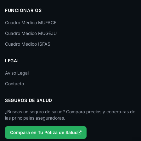
Las Palmas
FUNCIONARIOS
León
Cuadro Médico MUFACE
Lleida
Cuadro Médico MUGEJU
Lugo
Cuadro Médico ISFAS
Madrid
LEGAL
Málaga
Melilla
Aviso Legal
Contacto
Murcia
Navarra
SEGUROS DE SALUD
Ourense
¿Buscas un seguro de salud? Compara precios y coberturas de
las principales aseguradoras.
Palencia
Compara en Tu Póliza de Salud
Pontevedra