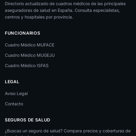
Jaén
Directorio actualizado de cuadros médicos de las principales
aseguradoras de salud en España. Consulta especialistas,
La Rioja
centros y hospitales por provincia.
Las Palmas
FUNCIONARIOS
León
Cuadro Médico MUFACE
Lleida
Cuadro Médico MUGEJU
Lugo
Cuadro Médico ISFAS
Madrid
LEGAL
Málaga
Melilla
Aviso Legal
Contacto
Murcia
Navarra
SEGUROS DE SALUD
Ourense
¿Buscas un seguro de salud? Compara precios y coberturas de