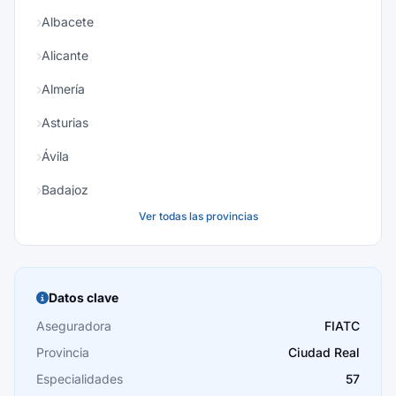
Albacete
Alicante
Almería
Asturias
Ávila
Badajoz
Ver todas las provincias
Baleares
Barcelona
Burgos
Datos clave
Cáceres
Aseguradora
FIATC
Provincia
Ciudad Real
Cádiz
Especialidades
57
Cantabria