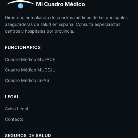
Huesca
Mi Cuadro Médico
Jaén
Directorio actualizado de cuadros médicos de las principales
aseguradoras de salud en España. Consulta especialistas,
La Rioja
centros y hospitales por provincia.
Las Palmas
FUNCIONARIOS
León
Cuadro Médico MUFACE
Lleida
Cuadro Médico MUGEJU
Lugo
Cuadro Médico ISFAS
Madrid
LEGAL
Málaga
Melilla
Aviso Legal
Contacto
Murcia
Navarra
SEGUROS DE SALUD