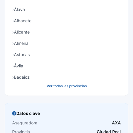
Álava
Albacete
Alicante
Almería
Asturias
Ávila
Badajoz
Ver todas las provincias
Baleares
Barcelona
Burgos
Datos clave
Cáceres
Aseguradora
AXA
Provincia
Ciudad Real