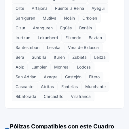
Olite
Artajona
Puente la Reina
Ayegui
Sarriguren
Mutilva
Noáin
Orkoien
Cizur
Aranguren
Egüés
Beriáin
Irurtzun
Lekunberri
Elizondo
Baztan
Santesteban
Lesaka
Vera de Bidasoa
Bera
Sunbilla
Ituren
Zubieta
Leitza
Aoiz
Lumbier
Monreal
Lodosa
San Adrián
Azagra
Castejón
Fitero
Cascante
Ablitas
Fontellas
Murchante
Ribaforada
Carcastillo
Villafranca
Pólizas Compatibles con este Cuadro