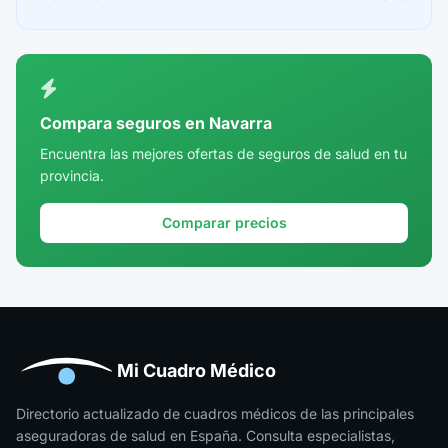
Ceuta
Ciudad Real
Córdoba
Compara seguros en Navarra
Cuenca
Encuentra las mejores ofertas de seguros de salud en tu
provincia.
Girona
Granada
Comparar precios
Guadalajara
Guipúzcoa
Huelva
Huesca
Mi Cuadro Médico
Jaén
Directorio actualizado de cuadros médicos de las principales
aseguradoras de salud en España. Consulta especialistas,
La Rioja