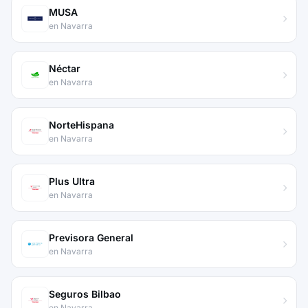
MUSA
en Navarra
Néctar
en Navarra
NorteHispana
en Navarra
Plus Ultra
en Navarra
Previsora General
en Navarra
Seguros Bilbao
en Navarra