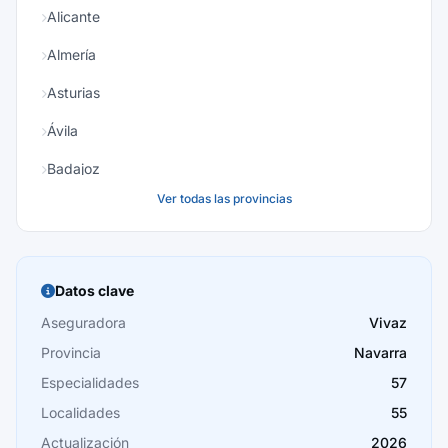
Alicante
Almería
Asturias
Ávila
Badajoz
Ver todas las provincias
Baleares
Barcelona
Burgos
Datos clave
Cáceres
Aseguradora
Vivaz
Provincia
Navarra
Cádiz
Especialidades
57
Cantabria
Localidades
55
Castellón
Actualización
2026