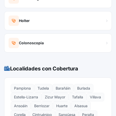
Holter
Colonoscopia
Localidades con Cobertura
Pamplona
Tudela
Barañáin
Burlada
Estella-Lizarra
Zizur Mayor
Tafalla
Villava
Ansoáin
Berriozar
Huarte
Alsasua
Corella
Cintruénigo
Sangüesa
Peralta