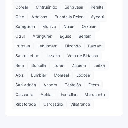
Corella
Cintruénigo
Sangüesa
Peralta
Olite
Artajona
Puente la Reina
Ayegui
Sarriguren
Mutilva
Noáin
Orkoien
Cizur
Aranguren
Egüés
Beriáin
Irurtzun
Lekunberri
Elizondo
Baztan
Santesteban
Lesaka
Vera de Bidasoa
Bera
Sunbilla
Ituren
Zubieta
Leitza
Aoiz
Lumbier
Monreal
Lodosa
San Adrián
Azagra
Castejón
Fitero
Cascante
Ablitas
Fontellas
Murchante
Ribaforada
Carcastillo
Villafranca