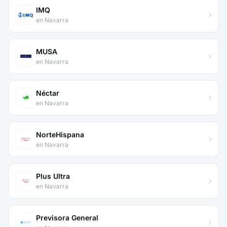
IMQ
en Navarra
MUSA
en Navarra
Néctar
en Navarra
NorteHispana
en Navarra
Plus Ultra
en Navarra
Previsora General