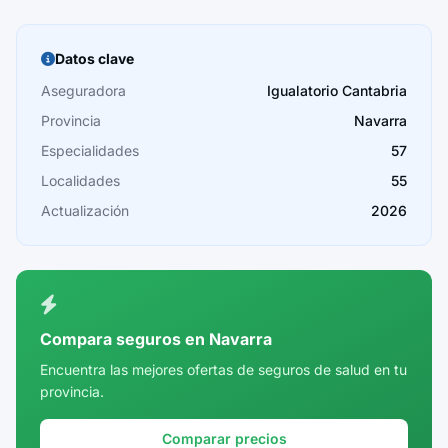
Barcelona
Burgos
Datos clave
Cáceres
Aseguradora
Igualatorio Cantabria
Provincia
Navarra
Cádiz
Especialidades
57
Cantabria
Localidades
55
Castellón
Actualización
2026
Ceuta
Ciudad Real
Córdoba
Compara seguros en Navarra
Cuenca
Encuentra las mejores ofertas de seguros de salud en tu
provincia.
Girona
Granada
Comparar precios