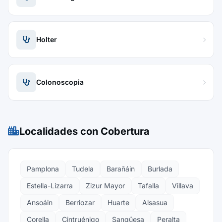
Holter
Colonoscopia
Localidades con Cobertura
Pamplona
Tudela
Barañáin
Burlada
Estella-Lizarra
Zizur Mayor
Tafalla
Villava
Ansoáin
Berriozar
Huarte
Alsasua
Corella
Cintruénigo
Sangüesa
Peralta