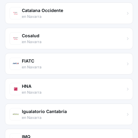
Catalana Occidente
en Navarra
Cosalud
en Navarra
FIATC
en Navarra
HNA
en Navarra
Igualatorio Cantabria
en Navarra
IMQ