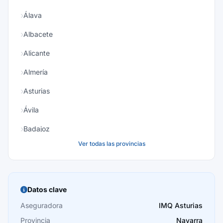
Álava
Albacete
Alicante
Almería
Asturias
Ávila
Badajoz
Ver todas las provincias
Baleares
Barcelona
Burgos
Datos clave
Cáceres
Aseguradora
IMQ Asturias
Provincia
Navarra