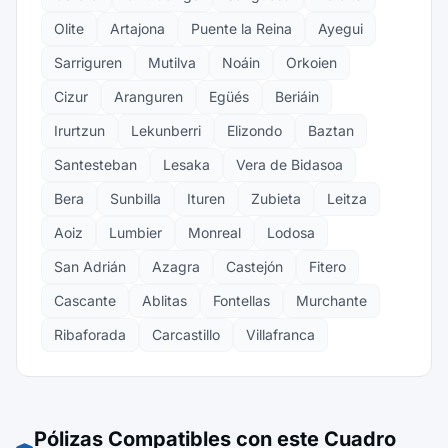
Olite
Artajona
Puente la Reina
Ayegui
Sarriguren
Mutilva
Noáin
Orkoien
Cizur
Aranguren
Egüés
Beriáin
Irurtzun
Lekunberri
Elizondo
Baztan
Santesteban
Lesaka
Vera de Bidasoa
Bera
Sunbilla
Ituren
Zubieta
Leitza
Aoiz
Lumbier
Monreal
Lodosa
San Adrián
Azagra
Castejón
Fitero
Cascante
Ablitas
Fontellas
Murchante
Ribaforada
Carcastillo
Villafranca
Pólizas Compatibles con este Cuadro