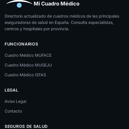
Huesca
Mi Cuadro Médico
Jaén
Directorio actualizado de cuadros médicos de las principales
aseguradoras de salud en España. Consulta especialistas,
La Rioja
centros y hospitales por provincia.
Las Palmas
FUNCIONARIOS
León
Cuadro Médico MUFACE
Lleida
Cuadro Médico MUGEJU
Lugo
Cuadro Médico ISFAS
Madrid
LEGAL
Málaga
Melilla
Aviso Legal
Contacto
Murcia
Navarra
SEGUROS DE SALUD