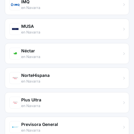
IMQ
en Navarra
MUSA
en Navarra
Néctar
en Navarra
NorteHispana
en Navarra
Plus Ultra
en Navarra
Previsora General
en Navarra