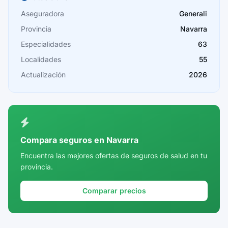
Cáceres
Aseguradora
Generali
Provincia
Navarra
Cádiz
Especialidades
63
Cantabria
Localidades
55
Castellón
Actualización
2026
Ceuta
Ciudad Real
Córdoba
Compara seguros en Navarra
Cuenca
Encuentra las mejores ofertas de seguros de salud en tu
provincia.
Girona
Granada
Comparar precios
Guadalajara
Guipúzcoa