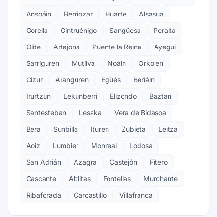
Ansoáin
Berriozar
Huarte
Alsasua
Corella
Cintruénigo
Sangüesa
Peralta
Olite
Artajona
Puente la Reina
Ayegui
Sarriguren
Mutilva
Noáin
Orkoien
Cizur
Aranguren
Egüés
Beriáin
Irurtzun
Lekunberri
Elizondo
Baztan
Santesteban
Lesaka
Vera de Bidasoa
Bera
Sunbilla
Ituren
Zubieta
Leitza
Aoiz
Lumbier
Monreal
Lodosa
San Adrián
Azagra
Castejón
Fitero
Cascante
Ablitas
Fontellas
Murchante
Ribaforada
Carcastillo
Villafranca