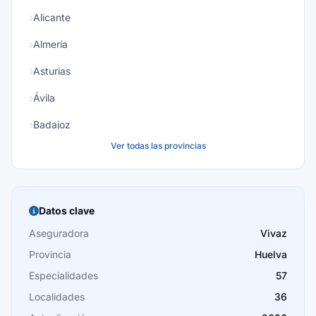
Alicante
Almería
Asturias
Ávila
Badajoz
Ver todas las provincias
Baleares
Barcelona
Burgos
Datos clave
Cáceres
Aseguradora
Vivaz
Provincia
Huelva
Cádiz
Especialidades
57
Cantabria
Localidades
36
Castellón