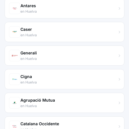
Antares
en Huelva
Caser
en Huelva
Generali
en Huelva
Cigna
en Huelva
Agrupació Mutua
en Huelva
Catalana Occidente