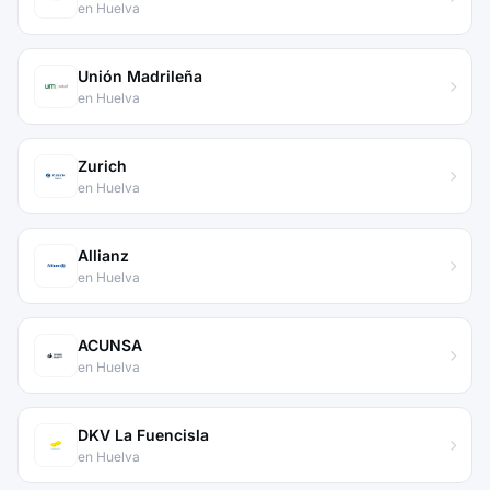
en Huelva
Unión Madrileña
en Huelva
Zurich
en Huelva
Allianz
en Huelva
ACUNSA
en Huelva
DKV La Fuencisla
en Huelva