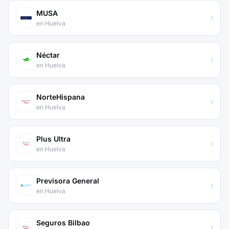
MUSA
en Huelva
Néctar
en Huelva
NorteHispana
en Huelva
Plus Ultra
en Huelva
Previsora General
en Huelva
Seguros Bilbao