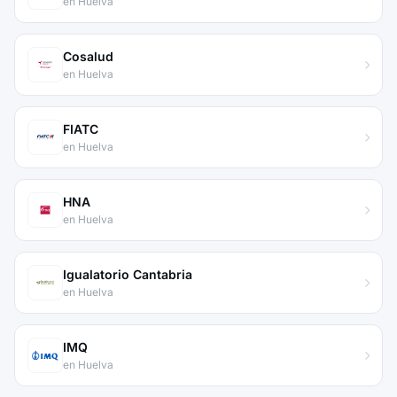
en Huelva
Cosalud
en Huelva
FIATC
en Huelva
HNA
en Huelva
Igualatorio Cantabria
en Huelva
IMQ
en Huelva