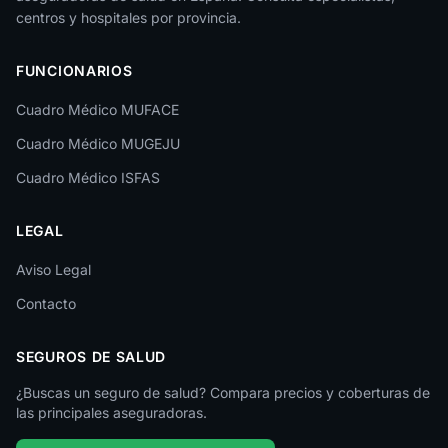
La Rioja
centros y hospitales por provincia.
Las Palmas
FUNCIONARIOS
León
Cuadro Médico MUFACE
Lleida
Cuadro Médico MUGEJU
Lugo
Cuadro Médico ISFAS
Madrid
LEGAL
Málaga
Melilla
Aviso Legal
Contacto
Murcia
Navarra
SEGUROS DE SALUD
Ourense
¿Buscas un seguro de salud? Compara precios y coberturas de
las principales aseguradoras.
Palencia