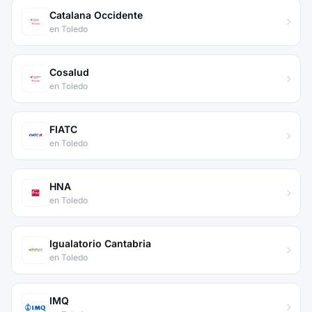
Catalana Occidente
en Toledo
Cosalud
en Toledo
FIATC
en Toledo
HNA
en Toledo
Igualatorio Cantabria
en Toledo
IMQ