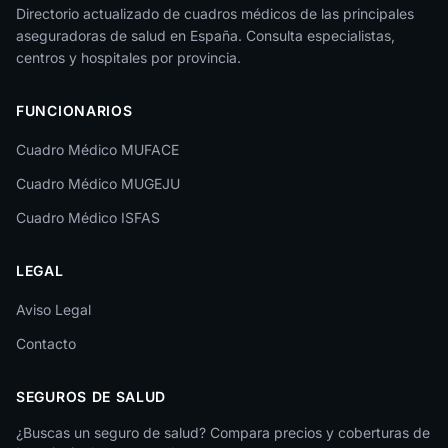
Jaén
Directorio actualizado de cuadros médicos de las principales
aseguradoras de salud en España. Consulta especialistas,
La Rioja
centros y hospitales por provincia.
Las Palmas
FUNCIONARIOS
León
Cuadro Médico MUFACE
Lleida
Cuadro Médico MUGEJU
Lugo
Cuadro Médico ISFAS
Madrid
LEGAL
Málaga
Melilla
Aviso Legal
Contacto
Murcia
Navarra
SEGUROS DE SALUD
Ourense
¿Buscas un seguro de salud? Compara precios y coberturas de