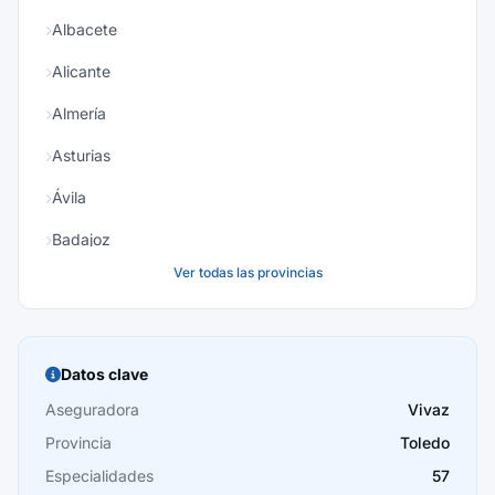
Albacete
Alicante
Almería
Asturias
Ávila
Badajoz
Ver todas las provincias
Baleares
Barcelona
Burgos
Datos clave
Cáceres
Aseguradora
Vivaz
Provincia
Toledo
Cádiz
Especialidades
57
Cantabria