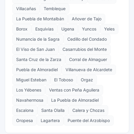
Villacañas
Tembleque
La Puebla de Montalbán
Añover de Tajo
Borox
Esquivias
Ugena
Yuncos
Yeles
Numancia de la Sagra
Cedillo del Condado
El Viso de San Juan
Casarrubios del Monte
Santa Cruz de la Zarza
Corral de Almaguer
Puebla de Almoradiel
Villanueva de Alcardete
Miguel Esteban
El Toboso
Orgaz
Los Yébenes
Ventas con Peña Aguilera
Navahermosa
La Puebla de Almoradiel
Escalona
Santa Olalla
Calera y Chozas
Oropesa
Lagartera
Puente del Arzobispo