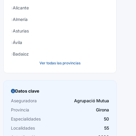
Alicante
Almería
Asturias
Ávila
Badajoz
Ver todas las provincias
Baleares
Barcelona
Burgos
Datos clave
Cáceres
Aseguradora
Agrupació Mutua
Provincia
Girona
Cádiz
Especialidades
50
Cantabria
Localidades
55
Castellón