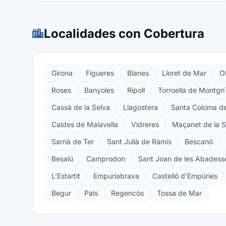
Localidades con Cobertura
Girona
Figueres
Blanes
Lloret de Mar
O
Roses
Banyoles
Ripoll
Torroella de Montgrí
Cassà de la Selva
Llagostera
Santa Coloma de
Caldes de Malavella
Vidreres
Maçanet de la S
Sarrià de Ter
Sant Julià de Ramis
Bescanó
Besalú
Camprodon
Sant Joan de les Abadess
L'Estartit
Empuriabrava
Castelló d'Empúries
Begur
Pals
Regencós
Tossa de Mar