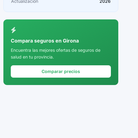
Actualización
2026
Ceuta
Ciudad Real
Córdoba
Compara seguros en Girona
Cuenca
Encuentra las mejores ofertas de seguros de
salud en tu provincia.
Girona
Granada
Comparar precios
Guadalajara
Guipúzcoa
Huelva
Huesca
Jaén