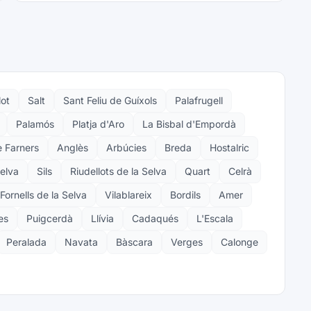
lot
Salt
Sant Feliu de Guíxols
Palafrugell
Palamós
Platja d'Aro
La Bisbal d'Empordà
 Farners
Anglès
Arbúcies
Breda
Hostalric
elva
Sils
Riudellots de la Selva
Quart
Celrà
Fornells de la Selva
Vilablareix
Bordils
Amer
es
Puigcerdà
Llívia
Cadaqués
L'Escala
Peralada
Navata
Bàscara
Verges
Calonge