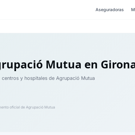
Aseguradoras
M
grupació Mutua
en Giron
, centros y hospitales de Agrupació Mutua
nto oficial de Agrupació Mutua