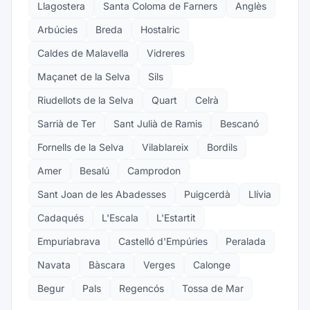
Llagostera
Santa Coloma de Farners
Anglès
Arbúcies
Breda
Hostalric
Caldes de Malavella
Vidreres
Maçanet de la Selva
Sils
Riudellots de la Selva
Quart
Celrà
Sarrià de Ter
Sant Julià de Ramis
Bescanó
Fornells de la Selva
Vilablareix
Bordils
Amer
Besalú
Camprodon
Sant Joan de les Abadesses
Puigcerdà
Llívia
Cadaqués
L'Escala
L'Estartit
Empuriabrava
Castelló d'Empúries
Peralada
Navata
Bàscara
Verges
Calonge
Begur
Pals
Regencós
Tossa de Mar