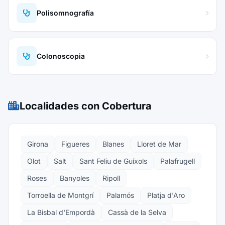
Polisomnografía
Colonoscopia
Localidades con Cobertura
Girona
Figueres
Blanes
Lloret de Mar
Olot
Salt
Sant Feliu de Guíxols
Palafrugell
Roses
Banyoles
Ripoll
Torroella de Montgrí
Palamós
Platja d'Aro
La Bisbal d'Empordà
Cassà de la Selva