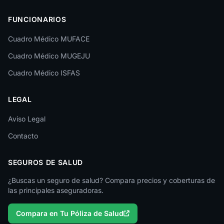
Las Palmas
FUNCIONARIOS
León
Cuadro Médico MUFACE
Lleida
Cuadro Médico MUGEJU
Lugo
Cuadro Médico ISFAS
Madrid
LEGAL
Málaga
Melilla
Aviso Legal
Contacto
Murcia
Navarra
SEGUROS DE SALUD
Ourense
¿Buscas un seguro de salud? Compara precios y coberturas de
las principales aseguradoras.
Palencia
Compara en Tu Póliza de Salud
Pontevedra