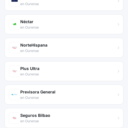
en Ourense
Néctar
en Ourense
NorteHispana
en Ourense
Plus Ultra
en Ourense
Previsora General
en Ourense
Seguros Bilbao
en Ourense