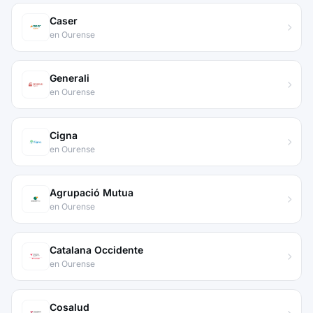
Caser
en Ourense
Generali
en Ourense
Cigna
en Ourense
Agrupació Mutua
en Ourense
Catalana Occidente
en Ourense
Cosalud