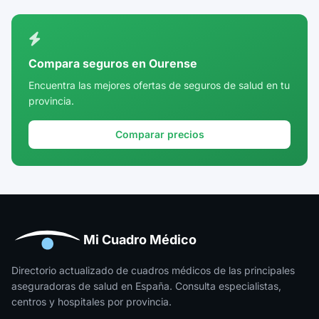
Ciudad Real
Córdoba
Compara seguros en Ourense
Cuenca
Encuentra las mejores ofertas de seguros de salud en tu
provincia.
Girona
Granada
Comparar precios
Guadalajara
Guipúzcoa
Huelva
Huesca
Mi Cuadro Médico
Jaén
Directorio actualizado de cuadros médicos de las principales
aseguradoras de salud en España. Consulta especialistas,
La Rioja
centros y hospitales por provincia.
Las Palmas