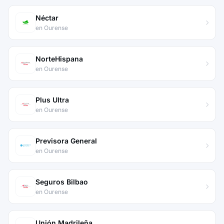
Néctar
en Ourense
NorteHispana
en Ourense
Plus Ultra
en Ourense
Previsora General
en Ourense
Seguros Bilbao
en Ourense
Unión Madrileña