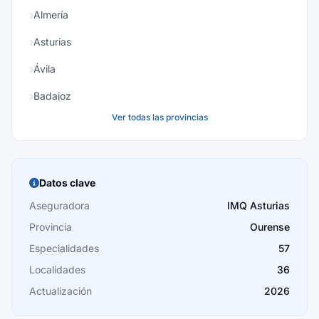
Almería
Asturias
Ávila
Badajoz
Ver todas las provincias
Baleares
Barcelona
Burgos
Datos clave
Cáceres
Aseguradora
IMQ Asturias
Provincia
Ourense
Cádiz
Especialidades
57
Cantabria
Localidades
36
Castellón
Actualización
2026
Ceuta