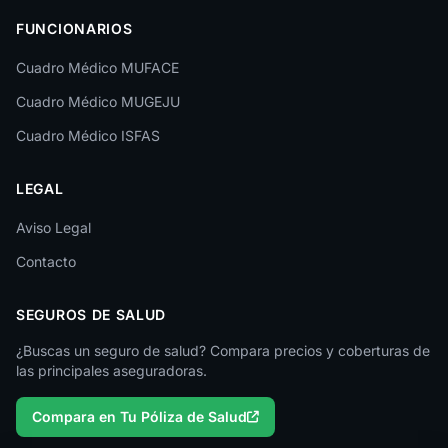
FUNCIONARIOS
León
Cuadro Médico MUFACE
Lleida
Cuadro Médico MUGEJU
Lugo
Cuadro Médico ISFAS
Madrid
LEGAL
Málaga
Melilla
Aviso Legal
Contacto
Murcia
Navarra
SEGUROS DE SALUD
Ourense
¿Buscas un seguro de salud? Compara precios y coberturas de
las principales aseguradoras.
Palencia
Compara en Tu Póliza de Salud
Pontevedra